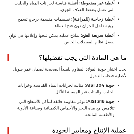
أغطية غير مضغوطة:
أغطية قياسية لخزانات المياه والحليب
التي تعمل بضغط الغلاف الجوي.
أغطية زجاجية (للمراقبة):
تصميمات مقسمة بزجاج تسمح
برؤية داخل الخزان دون فتح الغطاء.
أغطية سريعة الفتح:
نماذج عملية يمكن فتحها وإغلاقها في ثوانٍ
بفضل نظام المفصلات الخاص.
ما هي المادة التي يجب تفضيلها؟
يجب اختيار جودة الفولاذ المقاوم للصدأ الصحيحة لضمان عمر طويل
لأغطية فتحات الدخول:
جودة AISI 304:
مثالية لخزانات المياه القياسية وخزانات
الحليب والبيئات غير المسببة للتآكل.
جودة AISI 316:
توفر مقاومة فائقة للتآكل للأسطح التي
تتلامس مع مياه البحر والأحماض الكيميائية وصناعة الأدوية
والأطعمة المالحة.
عملية الإنتاج ومعايير الجودة