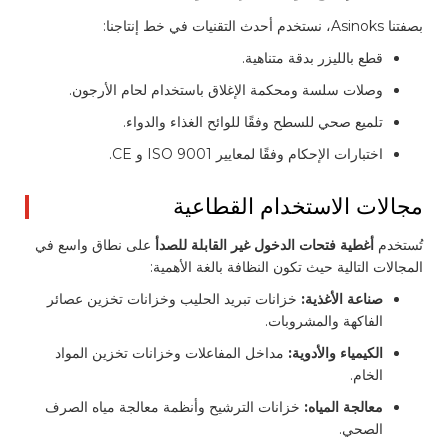
بصفتنا Asinoks، نستخدم أحدث التقنيات في خط إنتاجنا:
قطع بالليزر بدقة متناهية.
وصلات سلسة ومحكمة الإغلاق باستخدام لحام الأرجون.
تلميع صحي للسطح وفقًا للوائح الغذاء والدواء.
اختبارات الإحكام وفقًا لمعايير ISO 9001 و CE.
مجالات الاستخدام القطاعية
تُستخدم
أغطية فتحات الدخول غير القابلة للصدأ
على نطاق واسع في
المجالات التالية حيث تكون النظافة بالغة الأهمية:
صناعة الأغذية:
خزانات تبريد الحليب وخزانات تخزين عصائر
الفاكهة والمشروبات.
الكيمياء والأدوية:
مداخل المفاعلات وخزانات تخزين المواد
الخام.
معالجة المياه:
خزانات الترشيح وأنظمة معالجة مياه الصرف
الصحي.