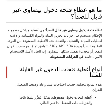
ما هو غطاء فتحة دخول بيضاوي غير
قابل للصدأ؟
غطاء فتحة دخول بيضاوي غير قابل للصدأ
؛ هي أغطية مداخل مضمونة
الإحكام تستخدم في خزانات تخزين المياه والمواد الكيميائية والأغذية
لعمليات الصيانة والتنظيف والتعبئة. هذه الأغطية، المصنوعة من الفولاذ
المقاوم للصدأ بجودة AISI 304 و 316، تتوافق تمامًا مع سطح الخزان
(مقعر أو محدب) بفضل شكلها البيضاوي. إنه الحل الأمثل للاستخدام
الآمن، خاصة
في الخزانات المضغوطة
.
أنواع أغطية فتحات الدخول غير القابلة
للصدأ
نقدم نماذج مختلفة حسب احتياجات مشروعك وضغط التشغيل
للخزان:
أغطية فتحات دخول مضغوطة:
هيكل مُعزَّز للمفاعلات
والخزانات ذات الضغط الداخلي العالي.