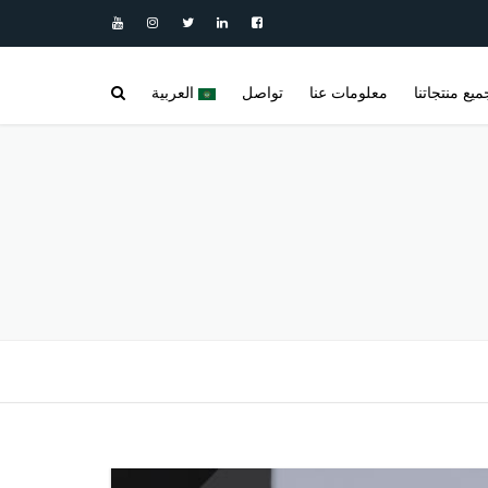
ميع منتجاتنا
معلومات عنا
تواصل
العربية
مدونة
خزانات مياه أفقية | خزانات غير قابلة
العربية
للصدأ
المنتجات
DEUTSCH
خزانات عمودية من الفولاذ المقاوم للصدأ |
خزانات مياه عمودية
فيديو
ENGLISH
مفاعلات غير قابلة للصدأ
معرض الخزانات المصنوعة من الفولاذ
ESPAÑOL
المقاوم للصدأ والمنتجات المصنوعة من
مستودعات موشورية
الفولاذ المقاوم للصدأ
FRANÇAIS
المراجع
خلاطات خلط الفولاذ المقاوم للصدأ
РУССКИЙ
مثيرو-الشغب
الأسئلة الشائعة (SSS)
TÜRKÇE