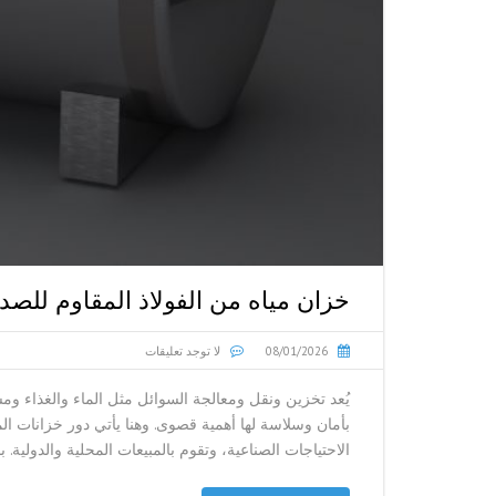
خزان مياه من الفولاذ المقاوم للصد
08/01/2026
لا توجد تعليقات
يُعد تخزين ونقل ومعالجة السوائل مثل الماء والغذاء ومس
بأمان وسلاسة لها أهمية قصوى. وهنا يأتي دور خزانات الم
الاحتياجات الصناعية، وتقوم بالمبيعات المحلية والدولية. ب