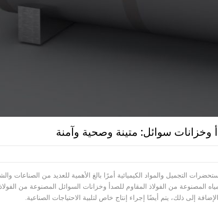
أ وخزانات سوائل: متينة وصحية وآمنة
تحضرات التجميل والمواد الكيميائية أمرًا بالغ الأهمية للعديد من الصناعات وال
ياه المصنوعة من الفولاذ المقاوم للصدأ وخزانات السوائل المصنوعة من الفولاذ ا
الإضافة إلى ذلك، يتم أيضًا إجراء إنتاج خاص لتلبية الاحتياجات الصناعية.