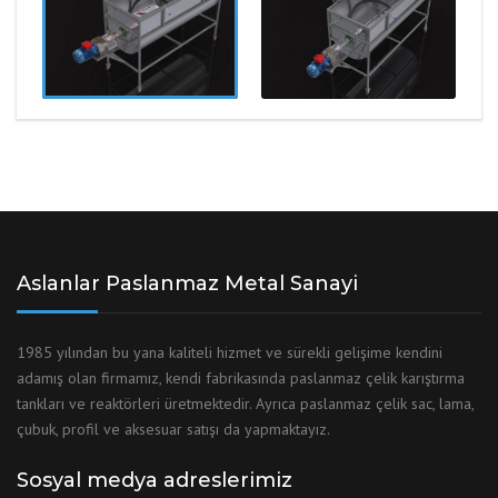
Aslanlar Paslanmaz Metal Sanayi
1985 yılından bu yana kaliteli hizmet ve sürekli gelişime kendini
adamış olan firmamız, kendi fabrikasında paslanmaz çelik karıştırma
tankları ve reaktörleri üretmektedir. Ayrıca paslanmaz çelik sac, lama,
çubuk, profil ve aksesuar satışı da yapmaktayız.
Sosyal medya adreslerimiz