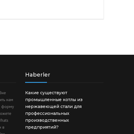
Haberler
Вне
Какие существуют
ить нам
промышленные котлы из
ю форму
нержавеющей стали для
можете
профессиональных
Whats
производственных
н в
предприятий?
те.