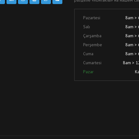
Pazartesi
8am >
Salı
8am >
Çarşamba
8am >
Perşembe
8am >
Cuma
8am >
Cumartesi
8am > 
Pazar
Ka