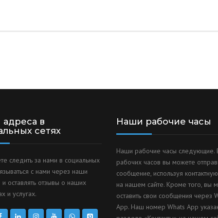
 адреса в
Наши рабочие часы
альных сетях
Наши рабочие часы следующие. 
те следить за нами в социальных
рабочих часов вы можете отправ
вязываться с нами через наши
сообщение, используя контактну
 и оставлять отзывы о наших
на нашем сайте. Кроме того, вы 
х и услугах.
оставить свои сообщения через 
App. Наш номер Whats App указа
разделе «Контакты» на нашем сай