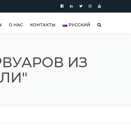
Ы
О НАС
КОНТАКТЫ
РУССКИЙ
ПРОДУКЦИЯ
العربية
БЛОГ
DEUTSCH
РВУАРОВ ИЗ
ВИДЕО
ENGLISH
ЛИ"
АРЫ |
УАРЫ
ГАЛЕРЕЯ РЕЗЕРВУАРОВ ИЗ
ESPAÑOL
НЕРЖАВЕЮЩЕЙ СТАЛИ И
ИЗДЕЛИЙ ИЗ НЕРЖАВЕЮЩЕЙ
FRANÇAIS
РЫ
СТАЛИ
РУССКИЙ
РЕФЕРЕНСЫ
TÜRKÇE
SSS (ЧАСТО ЗАДАВАЕМЫЕ