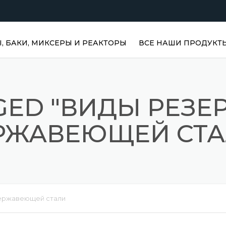
 БАКИ, МИКСЕРЫ И РЕАКТОРЫ
ВСЕ НАШИ ПРОДУКТ
ГОРИЗОНТАЛЬНЫЕ
РЕЗЕРВУАРЫ ДЛЯ ВОДЫ |
НЕРЖАВЕЮЩИЕ БАКИ
GED "ВИДЫ РЕЗЕ
ВЕРТИКАЛЬНЫЕ
РЖАВЕЮЩЕЙ СТА
НЕРЖАВЕЮЩИЕ РЕЗЕРВУ
ВЕРТИКАЛЬНЫЕ РЕЗЕРВ
ДЛЯ ВОДЫ
НЕРЖАВЕЮЩИЕ РЕАКТО
ПРИЗМАТИЧЕСКИЕ
нержавеющей стали
РЕЗЕРВУАРЫ