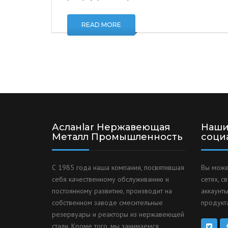
READ MORE
Асланlar Нержавеющая
Наши
Металл Промышленность
соци
С 1985 года наша компания, посвятившая
Вы може
себя качественному обслуживанию и
сетях, с
постоянному развитию, производит на
аккаунты
собственном заводе смесительные
продукта
резервуары и реакторы из нержавеющей
стали. Кроме того, мы занимаемся