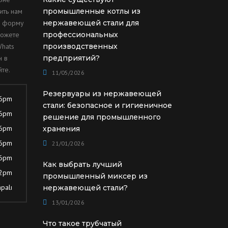
ить нам
промышленные котлы из
ю форму
нержавеющей стали для
можете
профессиональных
Whats
производственных
н в
предприятий?
те.
11/05/2026
Резервуары из нержавеющей
 6pm
стали: безопасное и гигиеничное
 6pm
решение для промышленного
 6pm
хранения
 6pm
21/01/2026
 6pm
Как выбрать лучший
12pm
промышленный миксер из
palı
нержавеющей стали?
13/01/2026
Что такое трубчатый