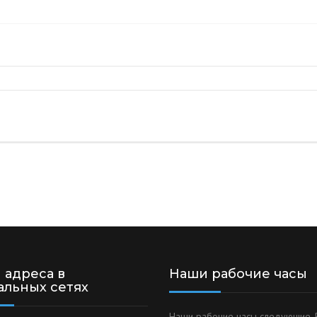
НЕРЖАВЕЮЩИЕ
СМЕСИТЕЛЬНЫЕ МИКСЕ
ПЫЛЕУЛОВИТЕЛИ
НЕРЖАВЕЮЩИЕ ИЗДЕЛИ
ФИЛЬТРЫ
 адреса в
Наши рабочие часы
альных сетях
Наши рабочие часы следующие. 