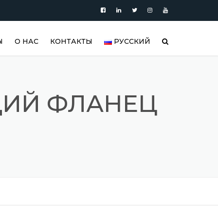
Ы
О НАС
КОНТАКТЫ
РУССКИЙ
ПРОДУКЦИЯ
العربية
БЛОГ
DEUTSCH
ЩИЙ ФЛАНЕЦ
ВИДЕО
ENGLISH
АРЫ |
УАРЫ
ГАЛЕРЕЯ РЕЗЕРВУАРОВ ИЗ
ESPAÑOL
НЕРЖАВЕЮЩЕЙ СТАЛИ И
ИЗДЕЛИЙ ИЗ НЕРЖАВЕЮЩЕЙ
FRANÇAIS
РЫ
СТАЛИ
РУССКИЙ
РЕФЕРЕНСЫ
TÜRKÇE
SSS (ЧАСТО ЗАДАВАЕМЫЕ