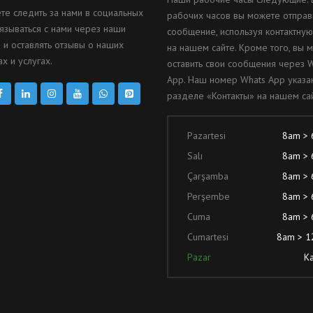
те следить за нами в социальных
рабочих часов вы можете отправ
вязываться с нами через наши
сообщение, используя контактну
 и оставлять отзывы о наших
на нашем сайте. Кроме того, вы 
х и услугах.
оставить свои сообщения через 
App. Наш номер Whats App указа
разделе «Контакты» на нашем сай
Pazartesi
8am >
Salı
8am >
Çarşamba
8am >
Perşembe
8am >
Cuma
8am >
Cumartesi
8am > 
Pazar
Ka