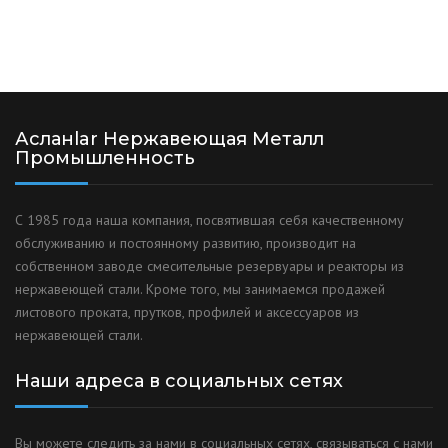
Асланlar Нержавеющая Металл
Промышленность
С 1985 года наша компания, посвятившая себя качественному
обслуживанию и постоянному развитию, производит на
собственном заводе смесительные резервуары и реакторы из
нержавеющей стали. Кроме того, мы занимаемся продажей
листового проката, прутков, профилей и аксессуаров из
нержавеющей стали.
Наши адреса в социальных сетях
Вы можете следить за нами в социальных сетях, связываться с нами