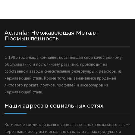
Асланlar Нержавеющая Металл
Промышленность
С 1985 года наша компания, посвятившая себя качественному
обслуживанию и постоянному развитию, производит на
собственном заводе смесительные резервуары и реакторы из
нержавеющей стали. Кроме того, мы занимаемся продажей
листового проката, прутков, профилей и аксессуаров из
нержавеющей стали.
Наши адреса в социальных сетях
Вы можете следить за нами в социальных сетях, связываться с нами
через наши аккаунты и оставлять отзывы о наших продуктах и