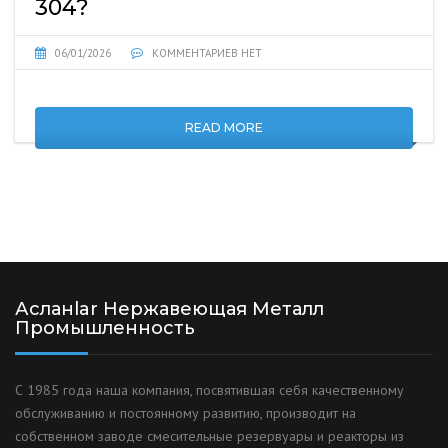
304?
06/01/2026
КОММЕНТАРИЕВ НЕТ
READ MORE
Асланlar Нержавеющая Металл
Промышленность
С 1985 года наша компания, посвятившая себя качественному
обслуживанию и постоянному развитию, производит на
собственном заводе смесительные резервуары и реакторы из