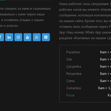
Наши рабочие часы следующие. 
те следить за нами в социальных
рабочих часов вы можете отправ
вязываться с нами через наши
сообщение, используя контактну
 и оставлять отзывы о наших
на нашем сайте. Кроме того, вы 
х и услугах.
оставить свои сообщения через 
App. Наш номер Whats App указа
разделе «Контакты» на нашем сай
Pazartesi
8am >
Salı
8am >
Çarşamba
8am >
Perşembe
8am >
Cuma
8am >
Cumartesi
8am > 
Pazar
Ka