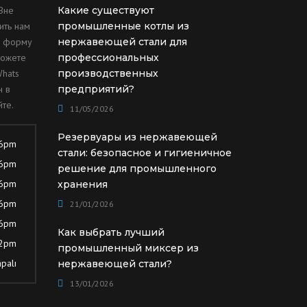
Вне
Какие существуют
ить нам
промышленные котлы из
ю форму
нержавеющей стали для
можете
профессиональных
Whats
производственных
н в
предприятий?
те.
11/05/2026
Резервуары из нержавеющей
 6pm
стали: безопасное и гигиеничное
 6pm
решение для промышленного
 6pm
хранения
 6pm
21/01/2026
 6pm
Как выбрать лучший
12pm
промышленный миксер из
palı
нержавеющей стали?
13/01/2026