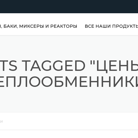
 БАКИ, МИКСЕРЫ И РЕАКТОРЫ
ВСЕ НАШИ ПРОДУКТ
ГОРИЗОНТАЛЬНЫЕ
РЕЗЕРВУАРЫ ДЛЯ ВОДЫ |
НЕРЖАВЕЮЩИЕ БАКИ
TS TAGGED "ЦЕН
ВЕРТИКАЛЬНЫЕ
ЕПЛООБМЕННИК
НЕРЖАВЕЮЩИЕ РЕЗЕРВУ
ВЕРТИКАЛЬНЫЕ РЕЗЕРВ
ДЛЯ ВОДЫ
НЕРЖАВЕЮЩИЕ РЕАКТО
ПРИЗМАТИЧЕСКИЕ
ки
РЕЗЕРВУАРЫ