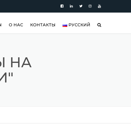
Ы
О НАС
КОНТАКТЫ
РУССКИЙ
ПРОДУКЦИЯ
العربية
БЛОГ
DEUTSCH
Ы НА
ВИДЕО
ENGLISH
И"
АРЫ |
УАРЫ
ГАЛЕРЕЯ РЕЗЕРВУАРОВ ИЗ
ESPAÑOL
НЕРЖАВЕЮЩЕЙ СТАЛИ И
ИЗДЕЛИЙ ИЗ НЕРЖАВЕЮЩЕЙ
FRANÇAIS
РЫ
СТАЛИ
РУССКИЙ
РЕФЕРЕНСЫ
TÜRKÇE
SSS (ЧАСТО ЗАДАВАЕМЫЕ