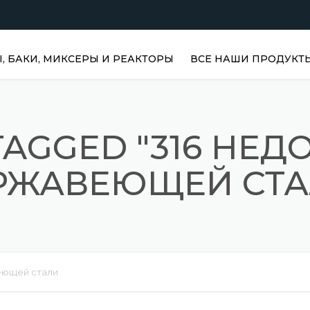
 БАКИ, МИКСЕРЫ И РЕАКТОРЫ
ВСЕ НАШИ ПРОДУКТ
ГОРИЗОНТАЛЬНЫЕ
РЕЗЕРВУАРЫ ДЛЯ ВОДЫ |
НЕРЖАВЕЮЩИЕ БАКИ
TAGGED "316 НЕД
ВЕРТИКАЛЬНЫЕ
РЖАВЕЮЩЕЙ СТА
НЕРЖАВЕЮЩИЕ РЕЗЕРВУ
ВЕРТИКАЛЬНЫЕ РЕЗЕРВ
ДЛЯ ВОДЫ
НЕРЖАВЕЮЩИЕ РЕАКТО
ПРИЗМАТИЧЕСКИЕ
веющей стали
РЕЗЕРВУАРЫ