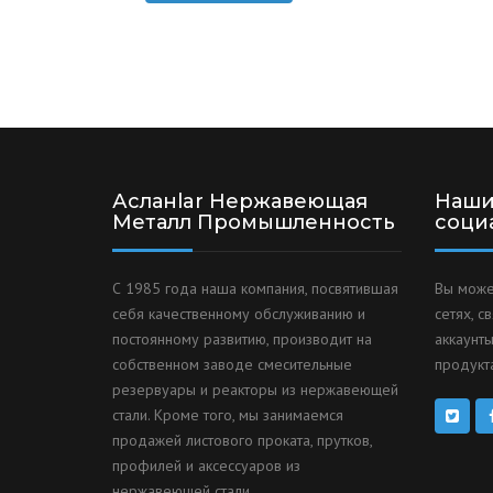
Асланlar Нержавеющая
Наши
Металл Промышленность
соци
С 1985 года наша компания, посвятившая
Вы може
себя качественному обслуживанию и
сетях, с
постоянному развитию, производит на
аккаунты
собственном заводе смесительные
продукта
резервуары и реакторы из нержавеющей
стали. Кроме того, мы занимаемся
продажей листового проката, прутков,
профилей и аксессуаров из
нержавеющей стали.