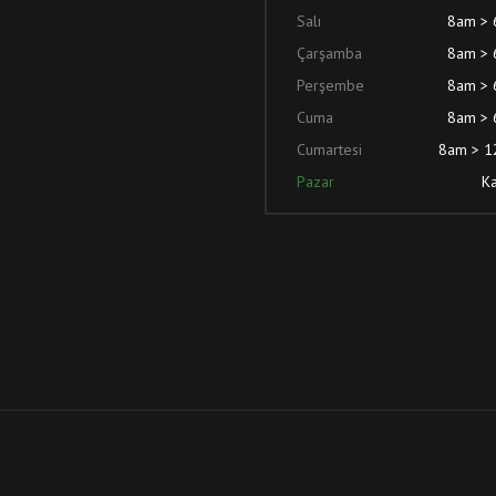
Salı
8am >
Çarşamba
8am >
Perşembe
8am >
Cuma
8am >
Cumartesi
8am > 
Pazar
Ka