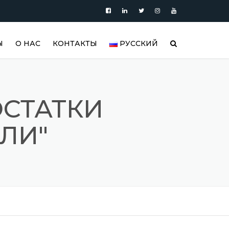
Ы
О НАС
КОНТАКТЫ
РУССКИЙ
ПРОДУКЦИЯ
العربية
БЛОГ
DEUTSCH
ОСТАТКИ
ВИДЕО
ENGLISH
ЛИ"
АРЫ |
УАРЫ
ГАЛЕРЕЯ РЕЗЕРВУАРОВ ИЗ
ESPAÑOL
НЕРЖАВЕЮЩЕЙ СТАЛИ И
ИЗДЕЛИЙ ИЗ НЕРЖАВЕЮЩЕЙ
FRANÇAIS
РЫ
СТАЛИ
РУССКИЙ
РЕФЕРЕНСЫ
TÜRKÇE
SSS (ЧАСТО ЗАДАВАЕМЫЕ