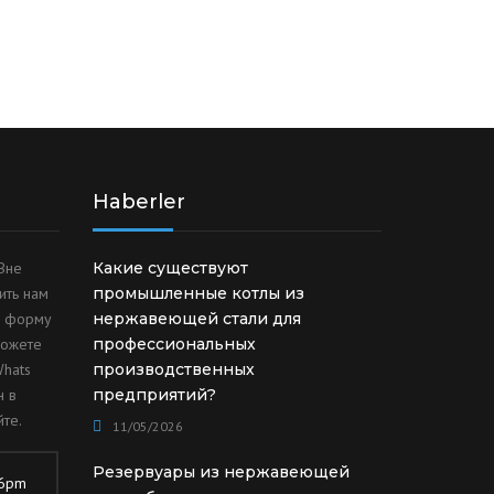
Haberler
Вне
Какие существуют
ить нам
промышленные котлы из
ю форму
нержавеющей стали для
можете
профессиональных
Whats
производственных
н в
предприятий?
те.
11/05/2026
Резервуары из нержавеющей
 6pm