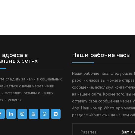
 адреса в
Наши рабочие часы
альных сетях
Наши рабочие часы следующие. 
те следить за нами в социальных
рабочих часов вы можете отправ
вязываться с нами через наши
сообщение, используя контактну
 и оставлять отзывы о наших
на нашем сайте. Кроме того, вы 
х и услугах.
оставить свои сообщения через 
App. Наш номер Whats App указа
разделе «Контакты» на нашем сай
Pazartesi
8am >