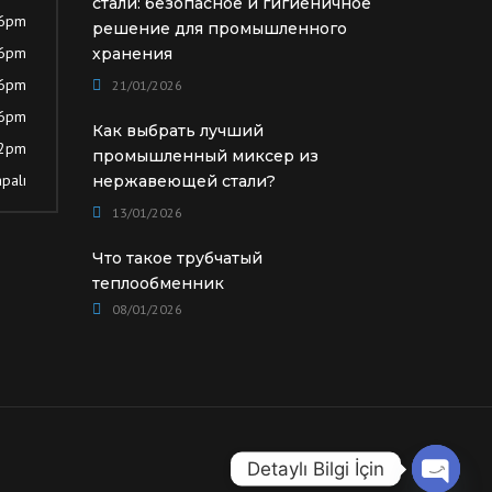
стали: безопасное и гигиеничное
 6pm
решение для промышленного
 6pm
хранения
 6pm
21/01/2026
 6pm
Как выбрать лучший
12pm
промышленный миксер из
palı
нержавеющей стали?
13/01/2026
Что такое трубчатый
теплообменник
08/01/2026
Detaylı Bilgi İçin