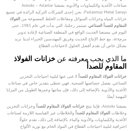
صناعات الأغذية والكيماويات والأدوية. بصفتنا Asinoks – Aslanlar
Paslanmaz Metal Sanayi، نحن إحدى الشركات التركية الرائدة في تصنيع
خزانات المياه وخزانات السوائل ومفاعلات الخلط المصنوعة من
الفولاذ
المقاوم للصدأ الصناعي
. تستمر رحلتنا، التي بدأت في عام 1985، حتى
اليوم في مصنعنا الحديث الواقع في المنطقة الصناعية لإعادة تدوير
مرمara، مع خط الإنتاج الحديث وفريق المهندسين الخبراء لدينا. نريد
بشكل خاص أن نقدم أفضل الحلول لاحتياجات القطاع.
ما الذي يجب معرفته عن
خزانات الفولاذ
المقاوم للصدأ
خزانات الفولاذ المقاوم للصدأ
لا غنى عنها لتلبية احتياجات التخزين
الصناعي. بفضل خصائصها الصحية، فهي تحظى بتقدير خاص في صناعات
الأغذية والأدوية. بالإضافة إلى ذلك، فإن متانتها وعمرها الطويل من المزايا
المهمة أيضًا.
بصفتنا Asinoks، فإننا ننتج
خزانات الفولاذ المقاوم للصدأ
وخزانات التخزين
وخلاطات
الفولاذ المقاوم للصدأ
والخلاطات غير القياسية اللازمة لصناعات
الأغذية والكيماويات والأدوية والبناء. بالإضافة إلى ذلك، نقدم حلولًا
احترافية لتلبية احتياجات القطاع في المواد الخام مع توريد الألواح