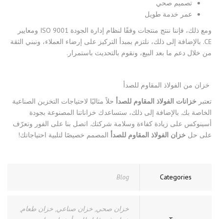
تصميم صحي
عمر خدمة طويل
ومع ذلك، فإننا ننتج منتجات وفقًا لنظام إدارة الجودة ISO 9001 ومعايير
CE. بالإضافة إلى ذلك، نلتزم بمبدأ التركيز على إرضاء العملاء، ونبني الثقة
من خلال دعم ما بعد البيع، ونقوم بالتحديث باستمرار.
خزان من الفولاذ المقاوم للصدأ
تعتبر
خزانات الفولاذ المقاوم للصدأ
حلاً مثاليًا لاحتياجات التخزين الصناعية
الخاصة بك. بالإضافة إلى ذلك، ستساعدك خزاناتنا المصنوعة بجودة
أسينوكس على زيادة كفاءة وسلامة شركتك. اتصل بنا على الفور وتعرّف
على حل
خزان الفولاذ المقاوم للصدأ
المصمم خصيصًا لتلبية احتياجاتك!
Blog
Categories
خزان صحي
,
خزان صناعي
,
خزان طعام
,