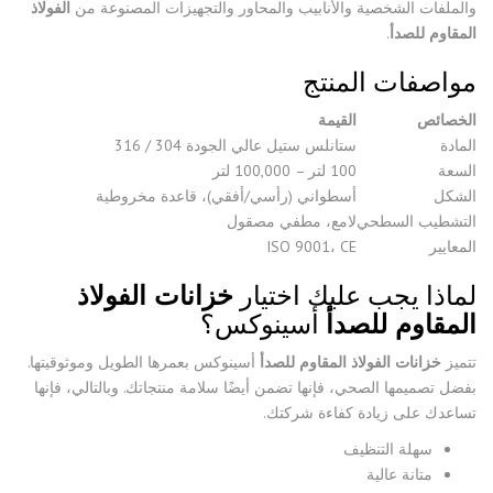
والملفات الشخصية والأنابيب والمحاور والتجهيزات المصنوعة من
الفولاذ
المقاوم للصدأ
.
مواصفات المنتج
الخصائص
القيمة
المادة
ستانلس ستيل عالي الجودة 304 / 316
السعة
100 لتر – 100,000 لتر
الشكل
أسطواني (رأسي/أفقي)، قاعدة مخروطية
التشطيب السطحي
لامع، مطفي مصقول
المعايير
ISO 9001، CE
لماذا يجب عليك اختيار
خزانات الفولاذ
المقاوم للصدأ
أسينوكس؟
تتميز
خزانات الفولاذ المقاوم للصدأ
أسينوكس بعمرها الطويل وموثوقيتها.
بفضل تصميمها الصحي، فإنها تضمن أيضًا سلامة منتجاتك. وبالتالي، فإنها
تساعدك على زيادة كفاءة شركتك.
سهلة التنظيف
متانة عالية