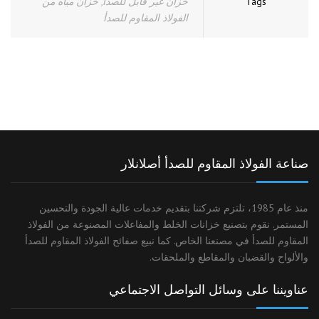
Tags
خزان غير قابل للصدأ
,
خزان مياه من
الفولاذ المقاوم للصدأ
صناعة الفولاذ المقاوم للصدأ أصلانلار
منذ عام 1985، تلتزم شركتنا بتقديم خدمات عالية الجودة والتحسين
المستمر. نقوم بتصنيع خزانات الخلط والمفاعلات المصنوعة من الفولاذ
المقاوم للصدأ في مصنعنا الخاص. كما نبيع صفائح الفولاذ المقاوم للصدأ
والألواح والقضبان والمقاطع والملحقات.
عناويننا على وسائل التواصل الاجتماعي