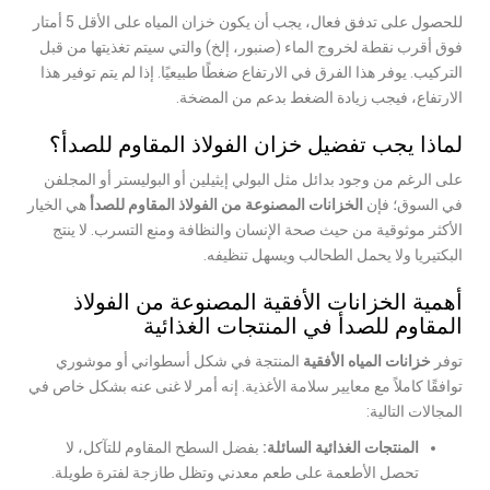
للحصول على تدفق فعال، يجب أن يكون خزان المياه على الأقل 5 أمتار
فوق أقرب نقطة لخروج الماء (صنبور، إلخ) والتي سيتم تغذيتها من قبل
التركيب. يوفر هذا الفرق في الارتفاع ضغطًا طبيعيًا. إذا لم يتم توفير هذا
الارتفاع، فيجب زيادة الضغط بدعم من المضخة.
لماذا يجب تفضيل خزان الفولاذ المقاوم للصدأ؟
على الرغم من وجود بدائل مثل البولي إيثيلين أو البوليستر أو المجلفن
في السوق؛ فإن
الخزانات المصنوعة من الفولاذ المقاوم للصدأ
هي الخيار
الأكثر موثوقية من حيث صحة الإنسان والنظافة ومنع التسرب. لا ينتج
البكتيريا ولا يحمل الطحالب ويسهل تنظيفه.
أهمية الخزانات الأفقية المصنوعة من الفولاذ
المقاوم للصدأ في المنتجات الغذائية
توفر
خزانات المياه الأفقية
المنتجة في شكل أسطواني أو موشوري
توافقًا كاملاً مع معايير سلامة الأغذية. إنه أمر لا غنى عنه بشكل خاص في
المجالات التالية:
المنتجات الغذائية السائلة:
بفضل السطح المقاوم للتآكل، لا
تحصل الأطعمة على طعم معدني وتظل طازجة لفترة طويلة.