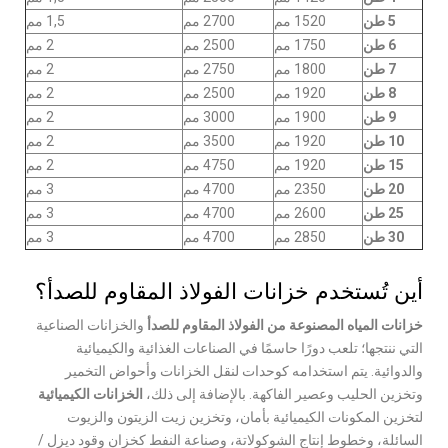
5 طن
1520 مم
2700 مم
1,5 مم
6 طن
1750 مم
2500 مم
2 مم
7 طن
1800 مم
2750 مم
2 مم
8 طن
1920 مم
2500 مم
2 مم
9 طن
1900 مم
3000 مم
2 مم
10 طن
1920 مم
3500 مم
2 مم
15 طن
1920 مم
4750 مم
2 مم
20 طن
2350 مم
4700 مم
3 مم
25 طن
2600 مم
4700 مم
3 مم
30 طن
2850 مم
4700 مم
3 مم
أين تُستخدم خزانات الفولاذ المقاوم للصدأ؟
خزانات المياه المصنوعة من الفولاذ المقاوم للصدأ
والخزانات الصناعية
التي ننتجها؛ تلعب دورًا حاسمًا في الصناعات الغذائية والكيميائية
والدوائية. يتم استخدامه كوحدات لنقل الخزانات وأحواض التخمير
وتخزين الحليب وعصير الفاكهة. بالإضافة إلى ذلك،
الخزانات الكيميائية
لتخزين المكونات الكيميائية بأمان، وتخزين زيت الزيتون والزيوت
السائلة، وخطوط إنتاج الشوكولاتة، وصناعة النفط كخزان وقود ديزل /