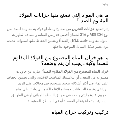
وقود.
ما هي المواد التي تصنع منها خزانات الفولاذ
المقاوم للصدأ؟
يتم تصنيع
خزانات التخزين
من صفائح ومقاطع فولاذية مقاومة للصدأ من
نوع AISI 304 و 316 لضمان أقصى قدر من المتانة والنظافة. تُظهر هذه
المواد مقاومة فائقة للتآكل (الصدأ) وتضمن الحفاظ عليها لسنوات عديدة
دون تغيير هيكل السائل الموجود بداخلها.
ما هو خزان المياه المصنوع من الفولاذ المقاوم
للصدأ وكيف يجب أن يتم وضعه؟
خزان المياه المصنوع من الفولاذ المقاوم للصدأ
؛ عبارة عن حاويات
مصنوعة من المعدن أو البلاستيك المناسب للأغذية، والتي تضمن الحفاظ
على الماء في أكثر أشكاله صحة. يستخدم في مجالات مثل الري
الزراعي وتربية الحيوانات ومصانع الإنتاج الكيميائي واحتياطي مياه
الحريق. عادة ما يتم وضعه في طوابق السطح للمباني أو في الطوابق
السفلية المتصلة بنظام المضخة أو في المناطق المفتوحة.
تركيب وتركيب خزان المياه