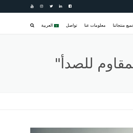
ميع منتجاتنا
معلومات عنا
تواصل
العربية
مدونة
خزانات مياه أفقية | خزانات غير قابلة
العربية
للصدأ
المنتجات
DEUTSCH
خزانات عمودية من الفولاذ المقاوم للصدأ |
خزانات مياه عمودية
فيديو
ENGLISH
مفاعلات غير قابلة للصدأ
معرض الخزانات المصنوعة من الفولاذ
ESPAÑOL
المقاوم للصدأ والمنتجات المصنوعة من
مستودعات موشورية
الفولاذ المقاوم للصدأ
FRANÇAIS
المراجع
خلاطات خلط الفولاذ المقاوم للصدأ
РУССКИЙ
مثيرو-الشغب
الأسئلة الشائعة (SSS)
TÜRKÇE