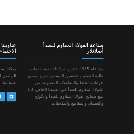
صناعة الفولاذ المقاوم للصدأ
عناوينن
أصلانلار
الاجتما
منذ عام 1985، تلتزم شركتنا بتقديم خدمات
يمكنك متا
عالية الجودة والتحسين المستمر. نقوم بتصنيع
التواصل ا
خزانات الخلط والمفاعلات المصنوعة من
حساباتنا، 
الفولاذ المقاوم للصدأ في مصنعنا الخاص. كما
نبيع صفائح الفولاذ المقاوم للصدأ والألواح
والقضبان والمقاطع والملحقات.