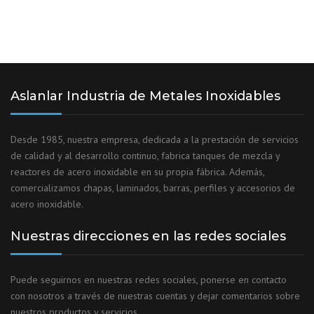
Aslanlar Industria de Metales Inoxidables
Desde 1985, nuestra empresa, dedicada a la prestación de servicios
de calidad y al desarrollo continuo, fabrica tanques de mezcla y
reactores de acero inoxidable en su propia fábrica. Además,
comercializamos chapas, laminados, barras, perfiles y accesorios de
acero inoxidable.
Nuestras direcciones en las redes sociales
Puede seguirnos en nuestras redes sociales, ponerse en contacto
con nosotros a través de nuestras cuentas y dejar comentarios sobre
nuestros productos y servicios.