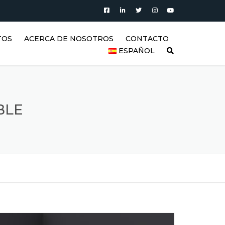
TOS
ACERCA DE NOSOTROS
CONTACTO
ESPAÑOL
PRODUCTOS
العربية
VIDEO
DEUTSCH
BLE
BLOG
ENGLISH
GALERÍA DE TANQUES DE
ACERO INOXIDABLE Y
ESPAÑOL
PRODUCTOS DE ACERO
INOXIDABLE
FRANÇAIS
REFERENCIAS
РУССКИЙ
SSS (PREGUNTAS FRECUENTES)
TÜRKÇE