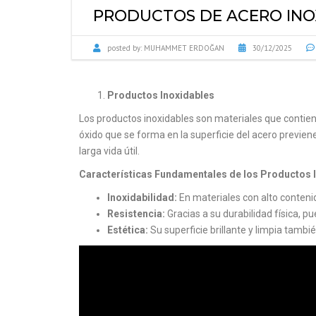
PRODUCTOS DE ACERO INO
posted by:
MUHAMMET ERDOĞAN
30/12/2025
Productos Inoxidables
Los productos inoxidables son materiales que contien
óxido que se forma en la superficie del acero previen
larga vida útil.
Características Fundamentales de los Productos 
Inoxidabilidad:
En materiales con alto conteni
Resistencia:
Gracias a su durabilidad física, pu
Estética:
Su superficie brillante y limpia tambi