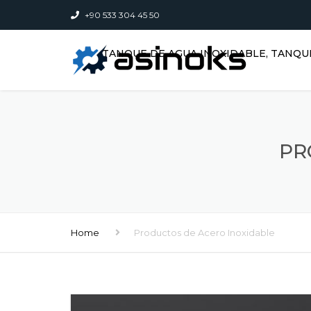
+90 533 304 45 50
TANQUE DE AGUA INOXIDABLE, TANQU
PR
Home
Productos de Acero Inoxidable