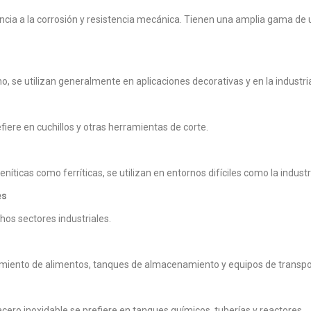
encia a la corrosión y resistencia mecánica. Tienen una amplia gama de 
, se utilizan generalmente en aplicaciones decorativas y en la industri
efiere en cuchillos y otras herramientas de corte.
íticas como ferríticas, se utilizan en entornos difíciles como la indust
es
os sectores industriales.
amiento de alimentos, tanques de almacenamiento y equipos de transport
 acero inoxidable se prefiere en tanques químicos, tuberías y reactores.