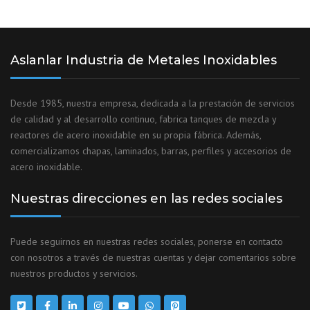
Aslanlar Industria de Metales Inoxidables
Desde 1985, nuestra empresa, dedicada a la prestación de servicios
de calidad y al desarrollo continuo, fabrica tanques de mezcla y
reactores de acero inoxidable en su propia fábrica. Además,
comercializamos chapas, laminados, barras, perfiles y accesorios de
acero inoxidable.
Nuestras direcciones en las redes sociales
Puede seguirnos en nuestras redes sociales, ponerse en contacto
con nosotros a través de nuestras cuentas y dejar comentarios sobre
nuestros productos y servicios.