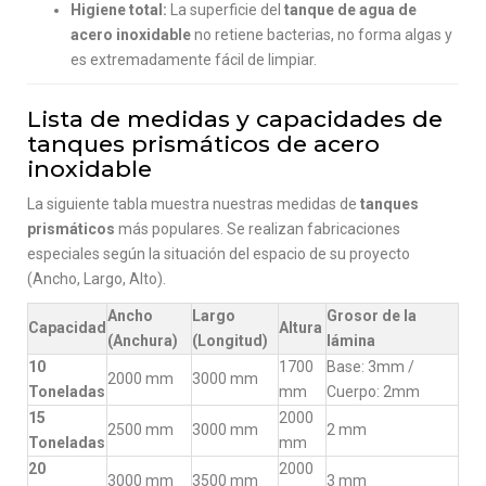
Higiene total:
La superficie del
tanque de agua de
acero inoxidable
no retiene bacterias, no forma algas y
es extremadamente fácil de limpiar.
Lista de medidas y capacidades de
tanques prismáticos de acero
inoxidable
La siguiente tabla muestra nuestras medidas de
tanques
prismáticos
más populares. Se realizan fabricaciones
especiales según la situación del espacio de su proyecto
(Ancho, Largo, Alto).
Ancho
Largo
Grosor de la
Capacidad
Altura
(Anchura)
(Longitud)
lámina
10
1700
Base: 3mm /
2000 mm
3000 mm
Toneladas
mm
Cuerpo: 2mm
15
2000
2500 mm
3000 mm
2 mm
Toneladas
mm
20
2000
3000 mm
3500 mm
3 mm