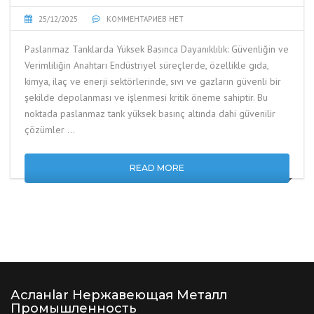
25/12/2025
КОММЕНТАРИЕВ НЕТ
Paslanmaz Tanklarda Yüksek Basınca Dayanıklılık: Güvenliğin ve
Verimliliğin Anahtarı Endüstriyel süreçlerde, özellikle gıda,
kimya, ilaç ve enerji sektörlerinde, sıvı ve gazların güvenli bir
şekilde depolanması ve işlenmesi kritik öneme sahiptir. Bu
noktada paslanmaz tank yüksek basınç altında dahi güvenilir
çözümler …
READ MORE
Асланlar Нержавеющая Металл
Промышленность