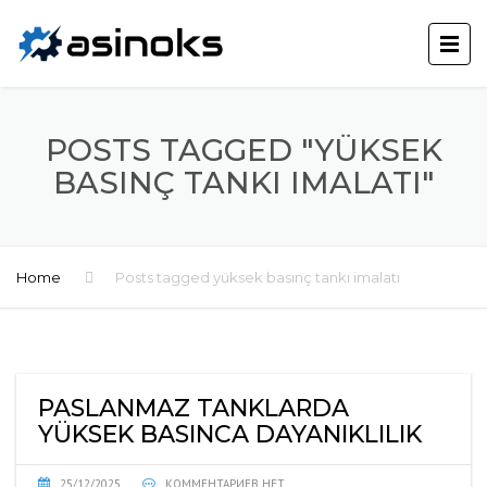
POSTS TAGGED "YÜKSEK
BASINÇ TANKI IMALATI"
Home
Posts tagged yüksek basınç tankı imalatı
PASLANMAZ TANKLARDA
YÜKSEK BASINCA DAYANIKLILIK
25/12/2025
КОММЕНТАРИЕВ НЕТ