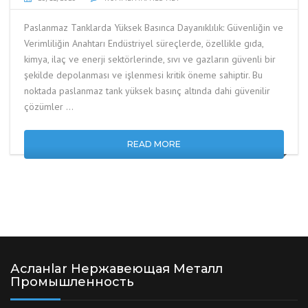
Paslanmaz Tanklarda Yüksek Basınca Dayanıklılık: Güvenliğin ve
Verimliliğin Anahtarı Endüstriyel süreçlerde, özellikle gıda,
kimya, ilaç ve enerji sektörlerinde, sıvı ve gazların güvenli bir
şekilde depolanması ve işlenmesi kritik öneme sahiptir. Bu
noktada paslanmaz tank yüksek basınç altında dahi güvenilir
çözümler …
READ MORE
Асланlar Нержавеющая Металл
Промышленность