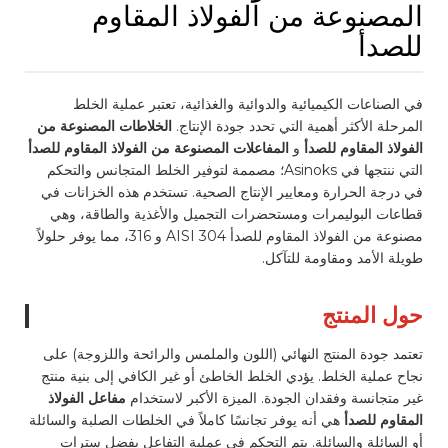
المصنوعة من الفولاذ المقاوم
للصدأ
في الصناعات الكيميائية والدوائية والغذائية، تعتبر عملية الخلط
المرحلة الأكثر أهمية التي تحدد جودة الإنتاج.
الخلاطات المصنوعة من
الفولاذ المقاوم للصدأ
و
المفاعلات المصنوعة من الفولاذ المقاوم للصدأ
التي ننتجها في Asinoks؛ مصممة لتوفير الخلط المتجانس والتحكم
في درجة الحرارة ومعايير الإنتاج الصحية. تستخدم هذه الخزانات في
قطاعات البوليمرات ومستحضرات التجميل والأغذية والطاقة، وهي
مصنوعة من الفولاذ المقاوم للصدأ AISI 304 و 316، مما يوفر حلولاً
طويلة الأمد ومقاومة للتآكل.
حول المنتج
تعتمد جودة المنتج النهائي (اللون والملمس والرائحة واللزوجة) على
نجاح عملية الخلط. يؤدي الخلط الخاطئ أو غير الكافي إلى بنية منتج
غير متجانسة وفقدان الجودة. الميزة الأكبر لاستخدام
مفاعل الفولاذ
المقاوم للصدأ
هي أنه يوفر تجانسًا كاملاً في الخلطات الصلبة والسائلة
أو السائلة والسائلة. يتم التحكم في عملية التفاعل بفضل سترات