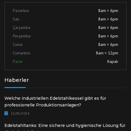
Pazartesi
8am > 6pm
Salı
8am > 6pm
Çarşamba
8am > 6pm
Perşembe
8am > 6pm
Cuma
8am > 6pm
Cumartesi
8am > 12pm
Pazar
Kapalı
Haberler
Welche industriellen Edelstahlkessel gibt es für
professionelle Produktionsanlagen?
11/05/2026
Edelstahltanks: Eine sichere und hygienische Lösung für