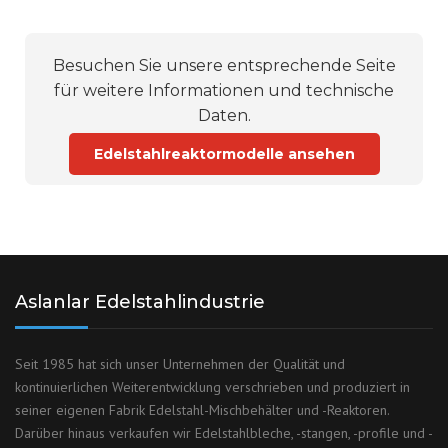
Besuchen Sie unsere entsprechende Seite
für weitere Informationen und technische
Daten.
Edelstahlreaktormodelle ansehen
Aslanlar Edelstahlindustrie
Seit 1985 hat sich unser Unternehmen der Qualität und
kontinuierlichen Weiterentwicklung verschrieben und produziert in
seiner eigenen Fabrik Edelstahl-Mischbehälter und -Reaktoren.
Darüber hinaus verkaufen wir Edelstahlbleche, -stangen, -profile und -