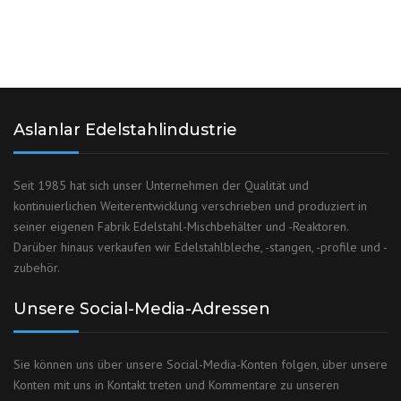
Aslanlar Edelstahlindustrie
Seit 1985 hat sich unser Unternehmen der Qualität und
kontinuierlichen Weiterentwicklung verschrieben und produziert in
seiner eigenen Fabrik Edelstahl-Mischbehälter und -Reaktoren.
Darüber hinaus verkaufen wir Edelstahlbleche, -stangen, -profile und -
zubehör.
Unsere Social-Media-Adressen
Sie können uns über unsere Social-Media-Konten folgen, über unsere
Konten mit uns in Kontakt treten und Kommentare zu unseren