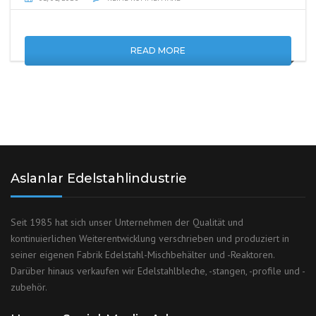
READ MORE
Aslanlar Edelstahlindustrie
Seit 1985 hat sich unser Unternehmen der Qualität und
kontinuierlichen Weiterentwicklung verschrieben und produziert in
seiner eigenen Fabrik Edelstahl-Mischbehälter und -Reaktoren.
Darüber hinaus verkaufen wir Edelstahlbleche, -stangen, -profile und -
zubehör.