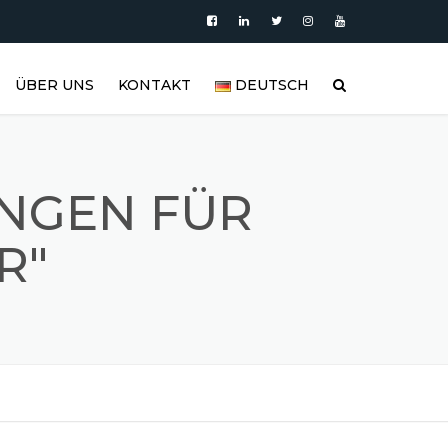
ÜBER UNS
KONTAKT
DEUTSCH
PRODUKTE
العربية
VIDEO
DEUTSCH
NGEN FÜR
BLOG
ENGLISH
R"
EDELSTAHLTANK UND
ESPAÑOL
EDELSTAHLPRODUKTGALERIE
FRANÇAIS
REFERENZEN
РУССКИЙ
FAQ (HÄUFIG GESTELLTE
FRAGEN)
TÜRKÇE