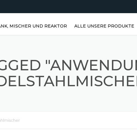
NK, MISCHER UND REAKTOR
ALLE UNSERE PRODUKTE
HORIZONTALE WASSERTANKS |
EDELSTAHLTANKS
AGGED "ANWENDU
VERTIKALE EDELSTAHLTANKS |
VERTIKALE WASSERTANKS
DELSTAHLMISCHE
EDELSTAHLREAKTOREN
PRISMATISCHE LAGER
EDELSTAHL-RÜHRMISCHER
ahlmischer
STAUBMISCHER