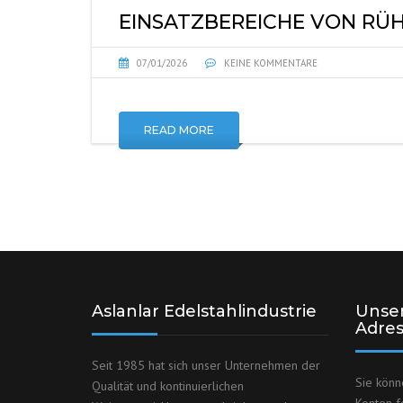
EINSATZBEREICHE VON RÜ
07/01/2026
KEINE KOMMENTARE
READ MORE
Aslanlar Edelstahlindustrie
Unser
Adre
Seit 1985 hat sich unser Unternehmen der
Sie könn
Qualität und kontinuierlichen