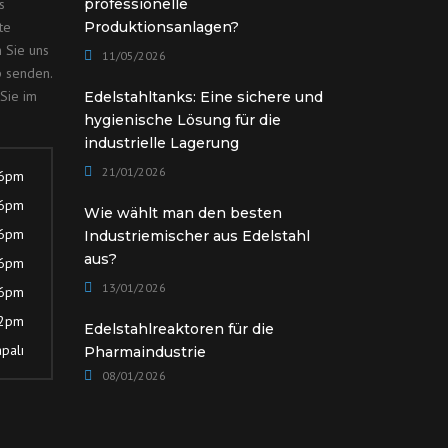
s
professionelle
te
Produktionsanlagen?
 Sie uns
11/05/2026
p senden.
Sie im
Edelstahltanks: Eine sichere und
hygienische Lösung für die
industrielle Lagerung
21/01/2026
 6pm
 6pm
Wie wählt man den besten
 6pm
Industriemischer aus Edelstahl
aus?
 6pm
13/01/2026
 6pm
12pm
Edelstahlreaktoren für die
palı
Pharmaindustrie
08/01/2026