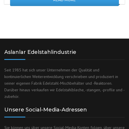
Aslanlar Edelstahlindustrie
Seit 1985 hat sich unser Unternehmen der Qualität und
kontinuierlichen Weiterentwicklung verschrieben und produziert in
seiner eigenen Fabrik Edelstahl-Mischbehälter und -Reaktoren.
Darüber hinaus verkaufen wir Edelstahlbleche, -stangen, -profile und -
zubehör.
Unsere Social-Media-Adressen
Sie können uns über unsere Social-Media-Konten folgen, über unsere