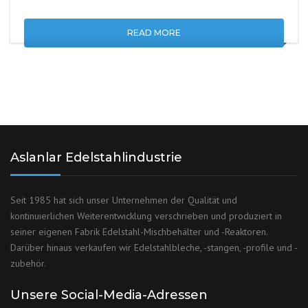
READ MORE
Aslanlar Edelstahlindustrie
Seit 1985 hat sich unser Unternehmen der Qualität und
kontinuierlichen Weiterentwicklung verschrieben und produziert in
seiner eigenen Fabrik Edelstahl-Mischbehälter und -Reaktoren.
Darüber hinaus verkaufen wir Edelstahlbleche, -stangen, -profile und -
zubehör.
Unsere Social-Media-Adressen