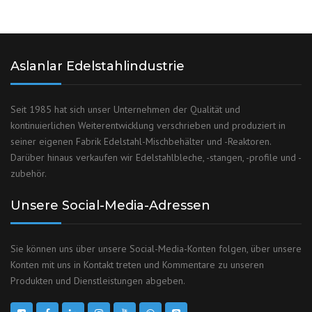
Aslanlar Edelstahlindustrie
Seit 1985 hat sich unser Unternehmen der Qualität und
kontinuierlichen Weiterentwicklung verschrieben und produziert in
seiner eigenen Fabrik Edelstahl-Mischbehälter und -Reaktoren.
Darüber hinaus verkaufen wir Edelstahlbleche, -stangen, -profile und -
zubehör.
Unsere Social-Media-Adressen
Sie können uns über unsere Social-Media-Konten folgen, über unsere
Konten mit uns in Kontakt treten und Kommentare zu unseren
Produkten und Dienstleistungen abgeben.