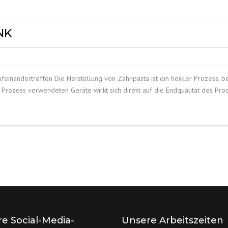
EDELSTAHLPRODUKTE
NK
FILTER
ufeinandertreffen Die Herstellung von Zahnpasta ist ein heikler Prozess,
Prozess verwendeten Geräte wirkt sich direkt auf die Endqualität des Pro
e Social-Media-
Unsere Arbeitszeiten