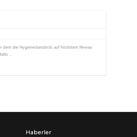
FITTINGS MATERIALIEN
 bei dem die Hygienestandards auf höchstem Niveau
dukts …
Haberler