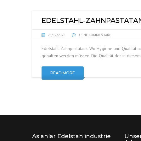
EDELSTAHL-ZAHNPASTATA
25/12/2025
KEINE KOMMENTARE
Edelstahl-Zahnpastatank: Wo Hygiene und Qualität a
gehalten werden müssen. Die Qualität der in diesem 
READ MORE
Aslanlar Edelstahlindustrie
Unser