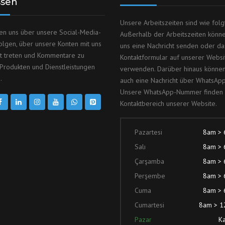
ssen
Unsere Arbeitszeiten sind wie folgt
en uns über unsere Social-Media-
Außerhalb der Arbeitszeiten könn
olgen, über unsere Konten mit uns
uns eine Nachricht senden oder da
kt treten und Kommentare zu
Kontaktformular auf unserer Websi
Produkten und Dienstleistungen
verwenden. Darüber hinaus können
.
auch eine Nachricht über WhatsAp
Unsere WhatsApp-Nummer finden 
Kontaktbereich unserer Website.
Pazartesi
8am >
Salı
8am >
Çarşamba
8am >
Perşembe
8am >
Cuma
8am >
Cumartesi
8am > 
Pazar
Ka