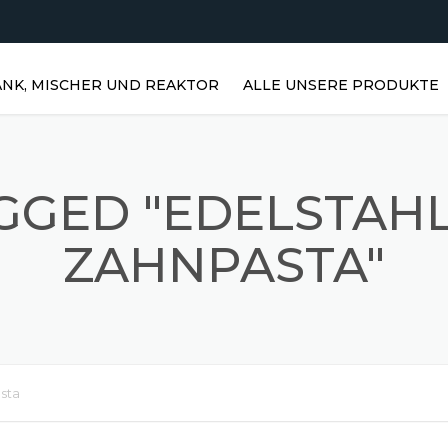
NK, MISCHER UND REAKTOR
ALLE UNSERE PRODUKTE
HORIZONTALE WASSERTANKS |
EDELSTAHLTANKS
GGED "EDELSTAH
VERTIKALE EDELSTAHLTANKS |
VERTIKALE WASSERTANKS
ZAHNPASTA"
EDELSTAHLREAKTOREN
PRISMATISCHE LAGER
EDELSTAHL-RÜHRMISCHER
sta
STAUBMISCHER