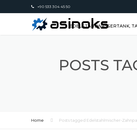
+90 533 304 45 50
EDELSTAHLWASSERTANK, TA
POSTS TA
Home
Posts tagged Edelstahlmischer-Zahnpa