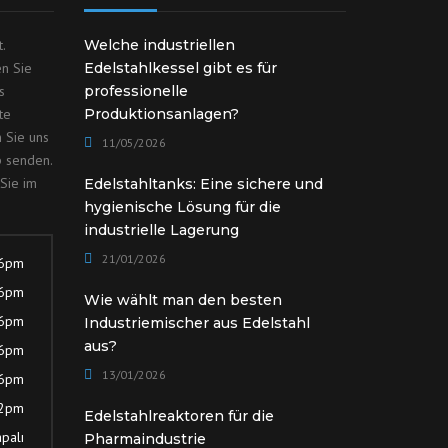
.
Welche industriellen
en Sie
Edelstahlkessel gibt es für
s
professionelle
te
Produktionsanlagen?
 Sie uns
11/05/2026
p senden.
Sie im
Edelstahltanks: Eine sichere und
hygienische Lösung für die
industrielle Lagerung
21/01/2026
 6pm
 6pm
Wie wählt man den besten
 6pm
Industriemischer aus Edelstahl
aus?
 6pm
13/01/2026
 6pm
12pm
Edelstahlreaktoren für die
palı
Pharmaindustrie