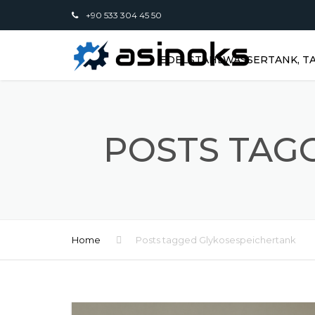
+90 533 304 45 50
EDELSTAHLWASSERTANK, TA
POSTS TAG
Home
Posts tagged Glykosespeichertank