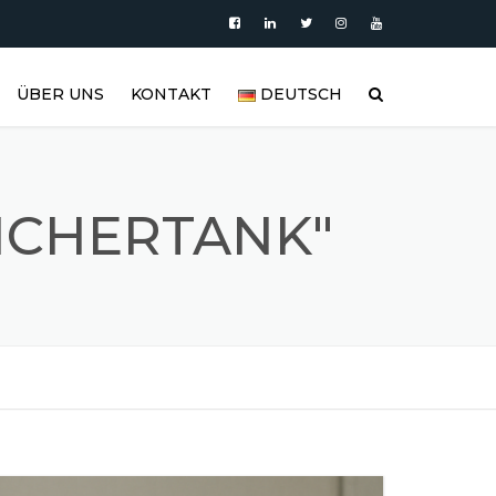
ÜBER UNS
KONTAKT
DEUTSCH
PRODUKTE
العربية
VIDEO
DEUTSCH
ICHERTANK"
BLOG
ENGLISH
EDELSTAHLTANK UND
ESPAÑOL
EDELSTAHLPRODUKTGALERIE
FRANÇAIS
REFERENZEN
РУССКИЙ
FAQ (HÄUFIG GESTELLTE
FRAGEN)
TÜRKÇE