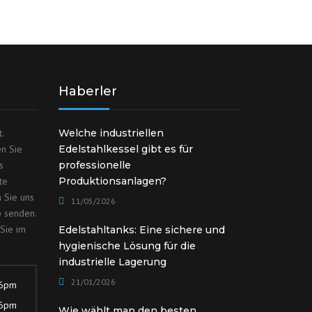
Haberler
.
Welche industriellen
en Sie
Edelstahlkessel gibt es für
s
professionelle
te
Produktionsanlagen?
 Sie uns
11/05/2026
p senden.
Sie im
Edelstahltanks: Eine sichere und
hygienische Lösung für die
industrielle Lagerung
21/01/2026
 6pm
 6pm
Wie wählt man den besten