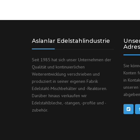
Aslanlar Edelstahlindustrie
Unser
Adre
Seit 1985 hat sich unser Unternehmen der
Sie könn
Qualität und kontinuierlichen
Konten f
Weiterentwicklung verschrieben und
in Konta
produziert in seiner eigenen Fabrik
unseren 
Edelstahl-Mischbehälter und -Reaktoren.
abgeben
Darüber hinaus verkaufen wir
Edelstahlbleche, -stangen, -profile und -
zubehör.