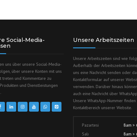
e Social-Media-
Unsere Arbeitszeiten
ssen
Unsere Arbeitszeiten sind wie folgt
en uns über unsere Social-Media-
Außerhalb der Arbeitszeiten könn
olgen, über unsere Konten mit uns
uns eine Nachricht senden oder da
kt treten und Kommentare zu
Kontaktformular auf unserer Websi
Produkten und Dienstleistungen
verwenden. Darüber hinaus können
.
auch eine Nachricht über WhatsAp
Unsere WhatsApp-Nummer finden 
Kontaktbereich unserer Website.
Pazartesi
8am >
Salı
8am >