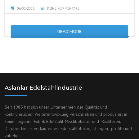
06/01/2026
KEINE KOMMENTARE
READ MORE
Aslanlar Edelstahlindustrie
Seit 1985 hat sich unser Unternehmen der Qualität und
kontinuierlichen Weiterentwicklung verschrieben und produziert in
seiner eigenen Fabrik Edelstahl-Mischbehälter und -Reaktoren.
Darüber hinaus verkaufen wir Edelstahlbleche, -stangen, -profile und -
zubehör.