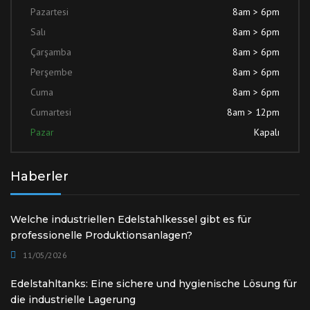
Pazartesi
8am > 6pm
Salı
8am > 6pm
Çarşamba
8am > 6pm
Perşembe
8am > 6pm
Cuma
8am > 6pm
Cumartesi
8am > 12pm
Pazar
Kapalı
Haberler
Welche industriellen Edelstahlkessel gibt es für
professionelle Produktionsanlagen?
11/05/2026
Edelstahltanks: Eine sichere und hygienische Lösung für
die industrielle Lagerung