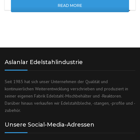
READ MORE
Aslanlar Edelstahlindustrie
Seit 1985 hat sich unser Unternehmen der Qualität und
kontinuierlichen Weiterentwicklung verschrieben und produziert in
seiner eigenen Fabrik Edelstahl-Mischbehälter und -Reaktoren.
Darüber hinaus verkaufen wir Edelstahlbleche, -stangen, -profile und -
zubehör.
Unsere Social-Media-Adressen