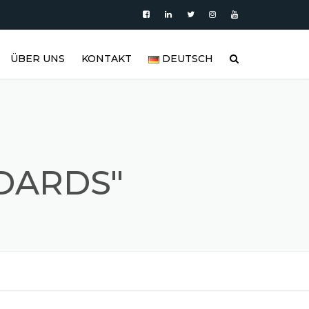
ÜBER UNS
KONTAKT
DEUTSCH
PRODUKTE
العربية
VIDEO
DEUTSCH
BLOG
ENGLISH
DARDS"
EDELSTAHLTANK UND
ESPAÑOL
EDELSTAHLPRODUKTGALERIE
FRANÇAIS
REFERENZEN
РУССКИЙ
FAQ (HÄUFIG GESTELLTE
FRAGEN)
TÜRKÇE