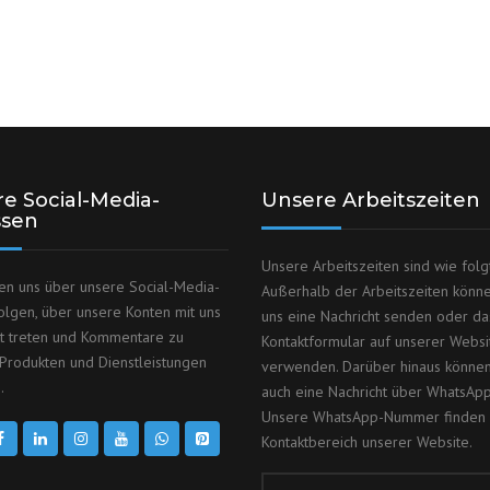
e Social-Media-
Unsere Arbeitszeiten
ssen
Unsere Arbeitszeiten sind wie folgt
en uns über unsere Social-Media-
Außerhalb der Arbeitszeiten könn
olgen, über unsere Konten mit uns
uns eine Nachricht senden oder da
kt treten und Kommentare zu
Kontaktformular auf unserer Websi
Produkten und Dienstleistungen
verwenden. Darüber hinaus können
.
auch eine Nachricht über WhatsAp
Unsere WhatsApp-Nummer finden 
Kontaktbereich unserer Website.