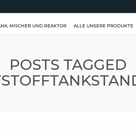
NK, MISCHER UND REAKTOR
ALLE UNSERE PRODUKTE
HORIZONTALE WASSERTANKS |
EDELSTAHLTANKS
POSTS TAGGED
VERTIKALE EDELSTAHLTANKS |
VERTIKALE WASSERTANKS
TSTOFFTANKSTAN
EDELSTAHLREAKTOREN
PRISMATISCHE LAGER
EDELSTAHL-RÜHRMISCHER
STAUBMISCHER