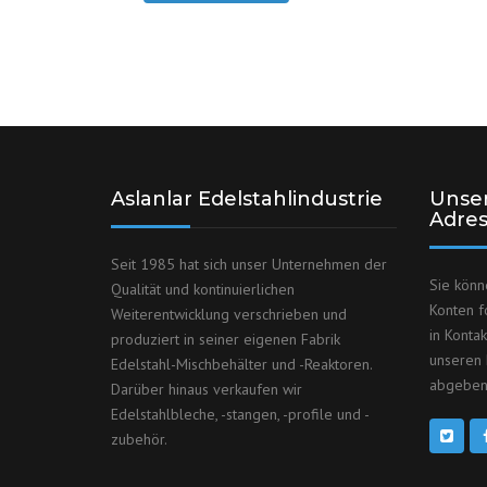
Aslanlar Edelstahlindustrie
Unser
Adre
Seit 1985 hat sich unser Unternehmen der
Sie könn
Qualität und kontinuierlichen
Konten f
Weiterentwicklung verschrieben und
in Konta
produziert in seiner eigenen Fabrik
unseren 
Edelstahl-Mischbehälter und -Reaktoren.
abgeben
Darüber hinaus verkaufen wir
Edelstahlbleche, -stangen, -profile und -
zubehör.