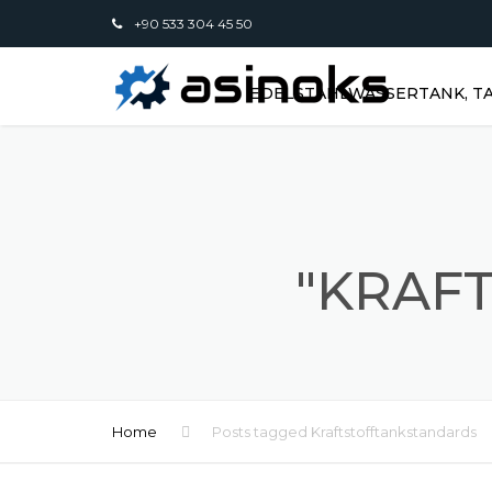
+90 533 304 45 50
EDELSTAHLWASSERTANK, TA
"KRAF
Home
Posts tagged Kraftstofftankstandards