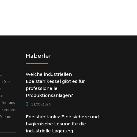
Haberler
.
Welche industriellen
en Sie
Edelstahlkessel gibt es für
s
professionelle
te
Produktionsanlagen?
 Sie uns
11/05/2026
p senden.
Sie im
Edelstahltanks: Eine sichere und
hygienische Lösung für die
industrielle Lagerung