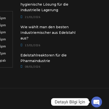
hygienische Lösung für die
industrielle Lagerung
21/01/2026
 6pm
 6pm
Wie wählt man den besten
 6pm
Industriemischer aus Edelstahl
aus?
 6pm
13/01/2026
 6pm
12pm
Edelstahlreaktoren für die
palı
Pharmaindustrie
08/01/2026
Detaylı Bilgi İçin