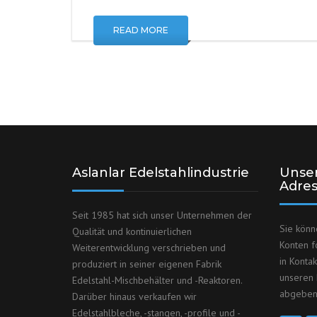
READ MORE
Aslanlar Edelstahlindustrie
Unser
Adre
Seit 1985 hat sich unser Unternehmen der
Sie könn
Qualität und kontinuierlichen
Konten f
Weiterentwicklung verschrieben und
in Konta
produziert in seiner eigenen Fabrik
unseren 
Edelstahl-Mischbehälter und -Reaktoren.
abgeben
Darüber hinaus verkaufen wir
Edelstahlbleche, -stangen, -profile und -