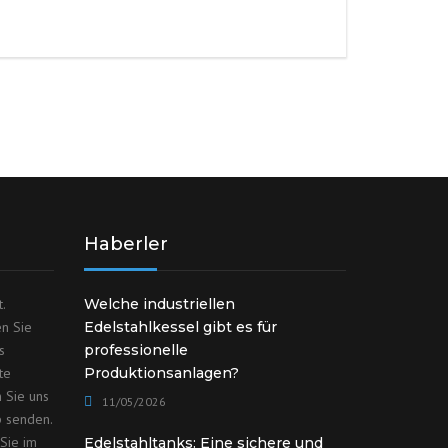
Haberler
.
Welche industriellen
en Sie
Edelstahlkessel gibt es für
s
professionelle
te
Produktionsanlagen?
 Sie uns
11/05/2026
p senden.
Sie im
Edelstahltanks: Eine sichere und