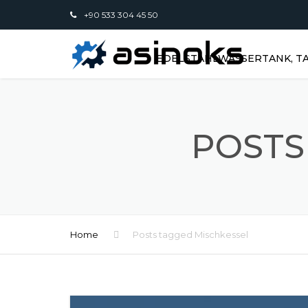
+90 533 304 45 50
EDELSTAHLWASSERTANK, TA
POSTS
Home
Posts tagged Mischkessel