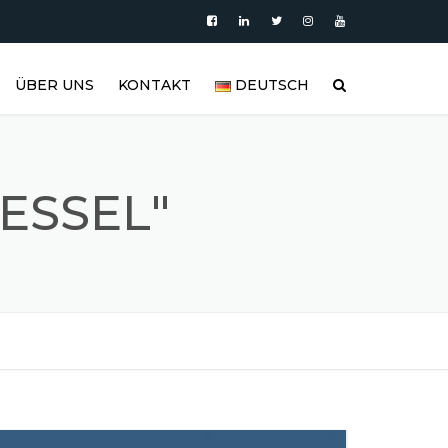
ÜBER UNS
KONTAKT
DEUTSCH
PRODUKTE
العربية
VIDEO
DEUTSCH
ESSEL"
BLOG
ENGLISH
EDELSTAHLTANK UND
ESPAÑOL
EDELSTAHLPRODUKTGALERIE
FRANÇAIS
REFERENZEN
РУССКИЙ
FAQ (HÄUFIG GESTELLTE
FRAGEN)
TÜRKÇE