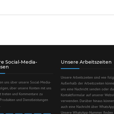
e Social-Media-
Unsere Arbeitszeiten
ssen
Unsere Arbeitszeiten sind wie folgt
en uns über unsere Social-Media-
Außerhalb der Arbeitszeiten könn
olgen, über unsere Konten mit uns
uns eine Nachricht senden oder da
kt treten und Kommentare zu
Kontaktformular auf unserer Websi
Produkten und Dienstleistungen
verwenden. Darüber hinaus können
.
auch eine Nachricht über WhatsAp
Unsere WhatsApp-Nummer finden 