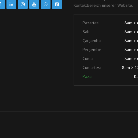
Kontaktbereich unserer Website.
Pazartesi
8am >
Salı
8am >
Çarşamba
8am >
Perşembe
8am >
Cuma
8am >
Cumartesi
8am > 
Pazar
Ka