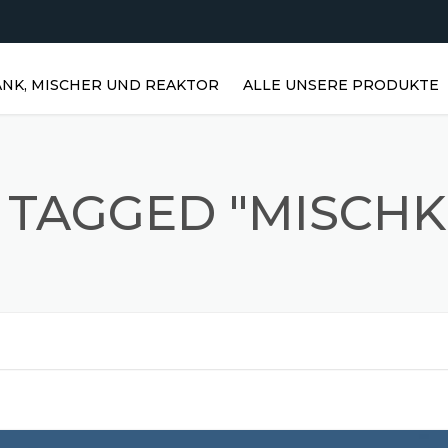
NK, MISCHER UND REAKTOR
ALLE UNSERE PRODUKTE
HORIZONTALE WASSERTANKS |
EDELSTAHLTANKS
 TAGGED "MISCHK
VERTIKALE EDELSTAHLTANKS |
VERTIKALE WASSERTANKS
EDELSTAHLREAKTOREN
PRISMATISCHE LAGER
EDELSTAHL-RÜHRMISCHER
STAUBMISCHER