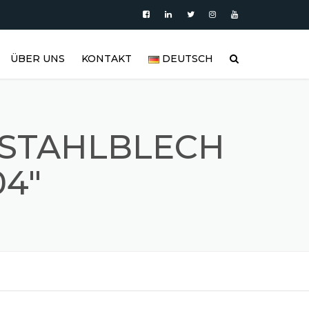
ÜBER UNS
KONTAKT
DEUTSCH
PRODUKTE
العربية
VIDEO
DEUTSCH
LSTAHLBLECH
BLOG
ENGLISH
04"
EDELSTAHLTANK UND
ESPAÑOL
EDELSTAHLPRODUKTGALERIE
FRANÇAIS
REFERENZEN
РУССКИЙ
FAQ (HÄUFIG GESTELLTE
FRAGEN)
TÜRKÇE