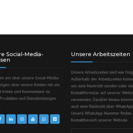
e Social-Media-
Unsere Arbeitszeiten
ssen
Unsere Arbeitszeiten sind wie folgt
en uns über unsere Social-Media-
Außerhalb der Arbeitszeiten könn
olgen, über unsere Konten mit uns
uns eine Nachricht senden oder da
kt treten und Kommentare zu
Kontaktformular auf unserer Websi
Produkten und Dienstleistungen
verwenden. Darüber hinaus können
.
auch eine Nachricht über WhatsAp
Unsere WhatsApp-Nummer finden 
Kontaktbereich unserer Website.