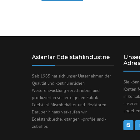
Aslanlar Edelstahlindustrie
Unser
Adre
Seit 1985 hat sich unser Unternehmen der
Sie könn
Qualität und kontinuierlichen
Konten f
Weiterentwicklung verschrieben und
in Konta
produziert in seiner eigenen Fabrik
unseren 
Edelstahl-Mischbehälter und -Reaktoren.
abgeben
Darüber hinaus verkaufen wir
Edelstahlbleche, -stangen, -profile und -
zubehör.