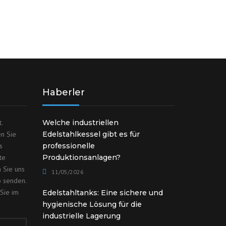
Haberler
.
Welche industriellen
en Sie
Edelstahlkessel gibt es für
s
professionelle
te
Produktionsanlagen?
 Sie uns
11/05/2026
p senden.
Sie im
Edelstahltanks: Eine sichere und
hygienische Lösung für die
industrielle Lagerung