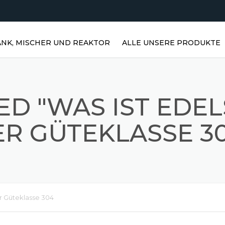
NK, MISCHER UND REAKTOR
ALLE UNSERE PRODUKTE
HORIZONTALE WASSERTANKS |
EDELSTAHLTANKS
ED "WAS IST EDE
VERTIKALE EDELSTAHLTANKS |
VERTIKALE WASSERTANKS
R GÜTEKLASSE 3
EDELSTAHLREAKTOREN
PRISMATISCHE LAGER
EDELSTAHL-RÜHRMISCHER
r Güteklasse 304
STAUBMISCHER