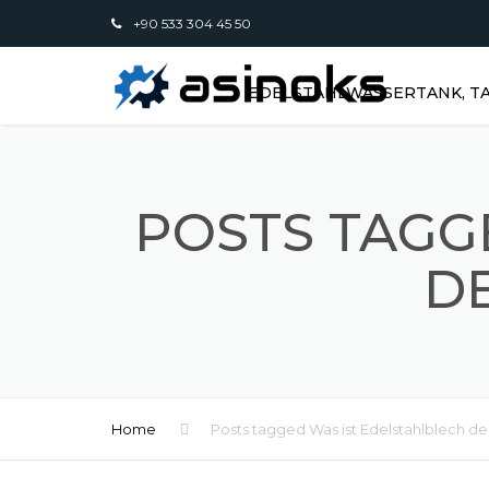
+90 533 304 45 50
EDELSTAHLWASSERTANK, TA
POSTS TAGG
DE
Home
Posts tagged Was ist Edelstahlblech de