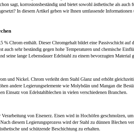
chon sagt, korrosionsbeständig und bietet sowohl ästhetische als auch fu
gesetzt? In diesem Artikel geben wir Ihnen umfassende Informationen üb
echen
10,5 % Chrom enthält. Dieser Chromgehalt bildet eine Passivschicht auf 
ist auch sehr beständig gegen hohe Temperaturen und chemische Einflüs
 und seine lange Lebensdauer Edelstahl zu einem bevorzugten Material 
om und Nickel. Chrom verleiht dem Stahl Glanz und erhöht gleichzeitig 
rhöhen andere Legierungselemente wie Molybdän und Mangan die Beständ
en Einsatz von Edelstahlblechen in vielen verschiedenen Branchen.
er Verarbeitung von Eisenerz. Eisen wird in Hochöfen geschmolzen, u
Nach diesem Legierungsprozess wird der Stahl zu dünnen Blechen verar
 ästhetische und schützende Beschichtung zu erhalten.