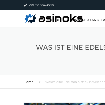
+90 533 304 45 50
EDELSTAHLWASSERTANK, TA
WAS IST EINE EDE
Home
Was ist eine Edelstahlplatte? In welche