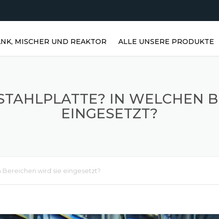
NK, MISCHER UND REAKTOR
ALLE UNSERE PRODUKTE
HORIZONTALE WASSERTANKS |
EDELSTAHLTANKS
LSTAHLPLATTE? IN WELCHEN B
VERTIKALE EDELSTAHLTANKS |
EINGESETZT?
VERTIKALE WASSERTANKS
EDELSTAHLREAKTOREN
PRISMATISCHE LAGER
n Bereichen wird sie eingesetzt?
EDELSTAHL-RÜHRMISCHER
STAUBMISCHER