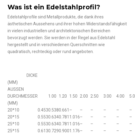
Was ist ein Edelstahlprofil?
Edelstahlprofile sind Metallprodukte, die dank ihres
ästhetischen Aussehens und ihrer hohen Widerstandsfähigkeit
in vielen industriellen und architektonischen Bereichen
bevorzugt werden. Sie werden in der Regel aus Edelstahl
hergestellt und in verschiedenen Querschnitten wie
quadratisch, rechteckig oder rund angeboten.
DICKE
(MM)
AUSSEN
DURCHMESSER
1.00
1.20
1.50
2.00
2.50
3.00
4.00
5.
(MM)
20*10
0.453
0.538
0.661
–
–
–
–
–
–
20*15
0.553
0.634
0.781
1.016
–
–
–
–
–
25*10
0.553
0.634
0.781
1.016
–
–
–
–
–
25*15
0.613
0.729
0.900
1.176
–
–
–
–
–