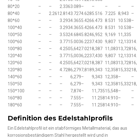
80*20
–
–
2.336
3.089
–
–
–
–
–
80*40
–
2.261
2.814
3.727
4.628
5.516
7.225
8,943
–
80*60
–
–
3.293
4.365
5.426
6.473
8.531
10.538
–
100*40
–
–
3.293
4.365
5.426
6.473
8.531
10.538
–
100*50
–
–
3.532
4.684
5.824
6,952
9,169
11,335
100*60
–
–
3.771
5.003
6.223
7.430
9,807
12,133
14
100*80
–
–
4.250
5,642
7.021
8,387
11,083
13,728
16
120*40
–
–
3.771
5,003
6,223
7,430
9,807
12,133
14
120*60
–
–
4.250
5,642
7,021
8,387
11,083
13,728
16
120*80
–
–
4.728
6,279
7,818
9,343
12,358
15,332
18
140*60
–
–
–
6,279
–
9,343
12,358
–
–
150*50
–
–
–
6,279
–
9,343
12,358
15,332
18
150*100
–
–
–
7,874
–
11,735
15,548
–
–
160*80
–
–
–
7.555
–
11.258
14.910
–
–
180*60
–
–
–
7.555
–
11.258
14.910
–
–
Definition des Edelstahlprofils
Ein Edelstahlprofil ist ein stabförmiges Metallmaterial, das aus
korrosionsbeständigem Stahl hergestellt wird und in