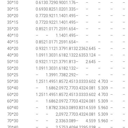
30*10
0.613
0.729
0.900
1.176
–
–
–
–
–
30*15
0.693
0.825
1.020
1.335
–
–
–
–
–
30*20
0.772
0.921
1.140
1.495
–
–
–
–
–
35*15
0.772
0.922
1.140
1.495
–
–
–
–
–
35*20
0.852
1.017
1.259
1.654
–
–
–
–
–
40*10
–
–
1.140
1.495
–
–
–
–
–
40*15
0.852
1.017
1.259
1.654
–
–
–
–
–
40*20
0.932
1.112
1.379
1.813
2.236
2.645
–
–
–
40*30
1.091
1.303
1.618
2.132
2.635
3.124
–
–
–
50*10
0.932
1.112
1.379
1.813
–
2.645
–
–
–
50*20
1.091
1.303
1.618
2.132
–
–
–
–
–
50*25
–
1.399
1.738
2.292
–
–
–
–
–
50*30
1.251
1.495
1.857
2.451
3.033
3.602
4.703
–
–
50*40
–
1.686
2.097
2.770
3.432
4.081
5.309
–
–
60*20
1.251
1.495
1.857
2.451
3.033
3.602
4.703
–
–
60*30
–
1.686
2.097
2.770
3.432
4.081
5.309
–
–
60*40
–
1.878
2.336
3.089
3.831
4.559
5.960
–
–
70*20
–
–
2,097
2.770
3.432
4.081
5.309
–
–
70*30
–
–
2.336
3.089
–
4.559
5.960
–
–
70*40
–
–
2.575
3.409
4.229
5.038
–
–
–