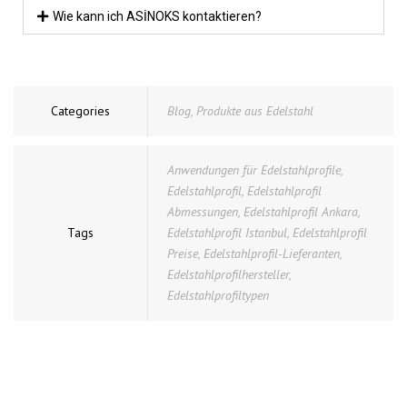
Wie kann ich ASİNOKS kontaktieren?
Categories
Blog
,
Produkte aus Edelstahl
Anwendungen für Edelstahlprofile
,
Edelstahlprofil
,
Edelstahlprofil
Abmessungen
,
Edelstahlprofil Ankara
,
Tags
Edelstahlprofil Istanbul
,
Edelstahlprofil
Preise
,
Edelstahlprofil-Lieferanten
,
Edelstahlprofilhersteller
,
Edelstahlprofiltypen