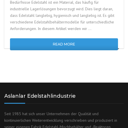
Bedürfnisse Edelstahl ist ein Material, das häufig für
industrielle Lagerlösungen bevorzugt wird. Dies liegt daran,
dass Edelstahl langlebig, hygienisch und langlebig ist. Es gibt
verschiedene Edelstahlbehältermodelle für unterschiedliche
Anforderungen. In diesem Artikel werden wir …
READ MORE
Aslanlar Edelstahlindustrie
Seit 1985 hat sich unser Unternehmen der Qualität und
kontinuierlichen Weiterentwicklung verschrieben und produziert in
seiner eigenen Fabrik Edelstahl-Mischbehälter und -Reaktoren.