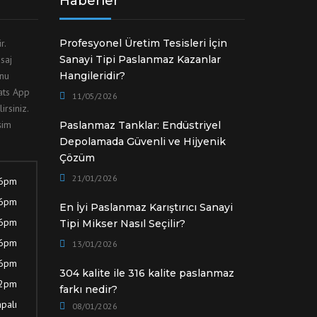
Haberler
ir.
Profesyonel Üretim Tesisleri İçin
saj
Sanayi Tipi Paslanmaz Kazanlar
unu
Hangileridir?
hats App
11/05/2026
irsiniz.
şim
Paslanmaz Tanklar: Endüstriyel
Depolamada Güvenli ve Hijyenik
Çözüm
21/01/2026
 6pm
 6pm
En İyi Paslanmaz Karıştırıcı Sanayi
 6pm
Tipi Mikser Nasıl Seçilir?
 6pm
13/01/2026
 6pm
304 kalite ile 316 kalite paslanmaz
12pm
farkı nedir?
palı
08/01/2026