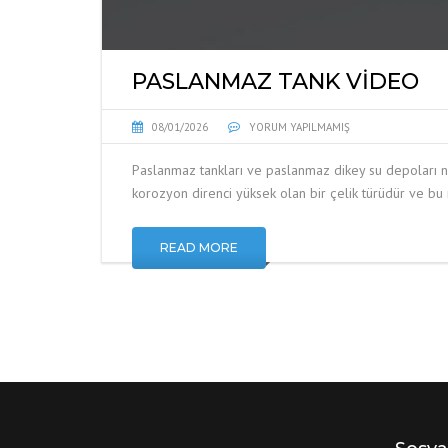
PASLANMAZ TANK VİDEO
08/01/2026
YORUM YAPILMAMIŞ
Paslanmaz tankları ve paslanmaz dikey su depoları na
korozyon direnci yüksek olan bir çelik türüdür ve b
READ MORE