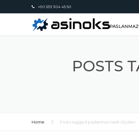
+90 533 304 45 50
PASLANMAZ 
POSTS 
Home
Posts tagged paslanmaz tank ölçüleri