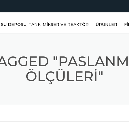
SU DEPOSU, TANK, MIKSER VE REAKTÖR
ÜRÜNLER
F
YATAY DEPOLAR
DIKEY DEPOLAR
TAGGED "PASLANM
PASLANMAZ RE
ÖLÇÜLERI"
PRIZMATIK DEP
PASLANMAZ KARI
MIKSERLER
TOZ KARIŞTIRICI
PASLANMAZ ÜR