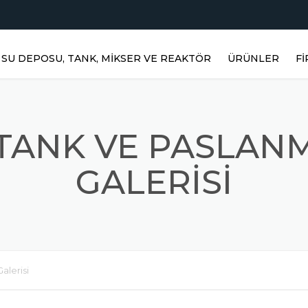
SU DEPOSU, TANK, MIKSER VE REAKTÖR
ÜRÜNLER
F
YATAY DEPOLAR
H
DIKEY DEPOLAR
TANK VE PASLAN
PASLANMAZ RE
Ü
GALERISI
PRIZMATIK DEP
Ü
PASLANMAZ KARIŞ
Ü
MIKSERLER
alerisi
TOZ KARIŞTIRICI
S
PASLANMAZ ÜRÜ