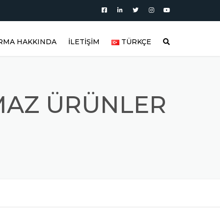
İRMA HAKKINDA
İLETİŞİM
TÜRKÇE
AKKIMIZDA
العربية
BLOG
DEUTSCH
MAZ ÜRÜNLER
AKTÖRLER
RÜN KATEGORILERI
ENGLISH
OLAR
RÜN VIDEOLARI
ESPAÑOL
TIRICI
RÜN GALERISI
FRANÇAIS
REFERANSLAR
РУССКИЙ
LAR
IK SORULAN SORULAR
TÜRKÇE
NLER
FITTING MALZEMELER