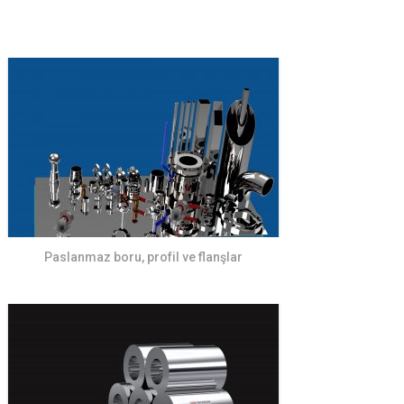
Paslanmaz boru, profil ve flanşlar