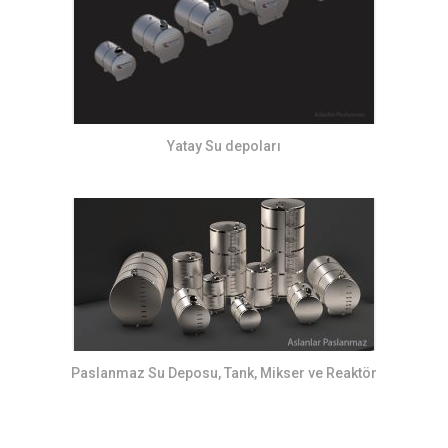
Yatay Su depoları
Paslanmaz Su Deposu, Tank, Mikser ve Reaktör