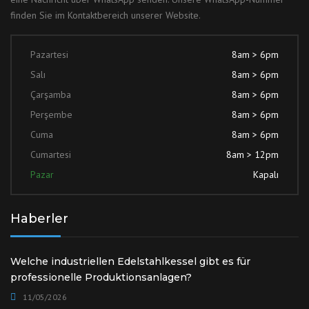
finden Sie im Kontaktbereich unserer Website.
Pazartesi
8am > 6pm
Salı
8am > 6pm
Çarşamba
8am > 6pm
Perşembe
8am > 6pm
Cuma
8am > 6pm
Cumartesi
8am > 12pm
Pazar
Kapalı
Haberler
Welche industriellen Edelstahlkessel gibt es für
professionelle Produktionsanlagen?
11/05/2026