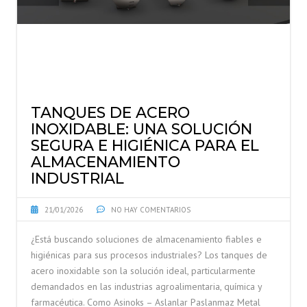
TANQUES DE ACERO
INOXIDABLE: UNA SOLUCIÓN
SEGURA E HIGIÉNICA PARA EL
ALMACENAMIENTO
INDUSTRIAL
21/01/2026
NO HAY COMENTARIOS
¿Está buscando soluciones de almacenamiento fiables e
higiénicas para sus procesos industriales? Los tanques de
acero inoxidable son la solución ideal, particularmente
demandados en las industrias agroalimentaria, química y
farmacéutica. Como Asinoks – Aslanlar Paslanmaz Metal