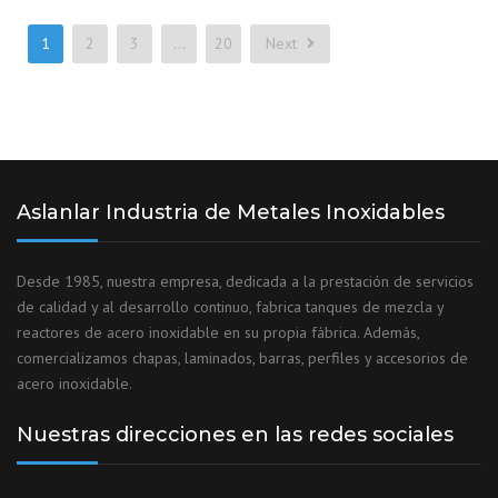
1
2
3
…
20
Next
Aslanlar Industria de Metales Inoxidables
Desde 1985, nuestra empresa, dedicada a la prestación de servicios
de calidad y al desarrollo continuo, fabrica tanques de mezcla y
reactores de acero inoxidable en su propia fábrica. Además,
comercializamos chapas, laminados, barras, perfiles y accesorios de
acero inoxidable.
Nuestras direcciones en las redes sociales