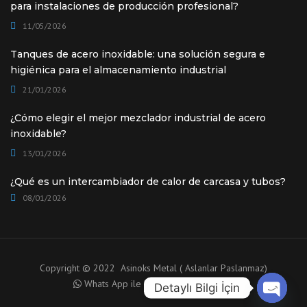
para instalaciones de producción profesional?
11/05/2026
Tanques de acero inoxidable: una solución segura e
higiénica para el almacenamiento industrial
21/01/2026
¿Cómo elegir el mejor mezclador industrial de acero
inoxidable?
13/01/2026
¿Qué es un intercambiador de calor de carcasa y tubos?
08/01/2026
Copyright © 2022 Asinoks Metal ( Aslanlar Paslanmaz)
Whats App ile Danışma için tıklayınız.
Detaylı Bilgi İçin