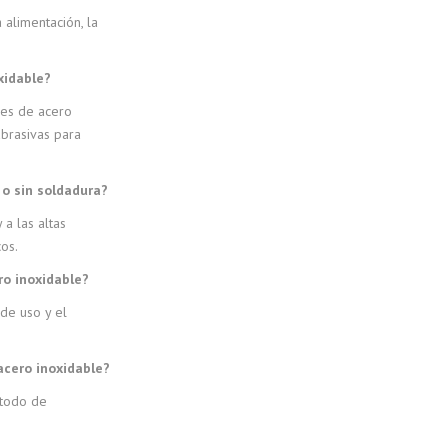
 alimentación, la
xidable?
res de acero
abrasivas para
 o sin soldadura?
 a las altas
os.
ro inoxidable?
de uso y el
acero inoxidable?
étodo de