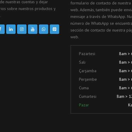
 de nuestras cuentas y dejar
formulario de contacto de nuestra
ios sobre nuestros productos y
web. Además, también puede envi
.
mensaje a través de WhatsApp. Nu
número de WhatsApp se encuentra
sección de contacto de nuestra pá
web.
Pazartesi
8am >
Salı
8am >
Çarşamba
8am >
Perşembe
8am >
Cuma
8am >
Cumartesi
8am > 
Pazar
Ka