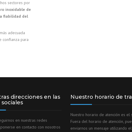
chos sectores por
ro inoxidable de
a fiabilidad del
e más adecuada
e confianza para
ras direcciones en las
Nuestro horario de tr
 sociales
Nuestro horario de atención es el s
guirnos en nuestras redes
Fuera del horario de atención, pu
, ponerse en contacto con nosotros
enviarnos un mensaje utilizando el