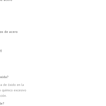
bos de acero
o)
oxida?
pa de óxido en la
to químico excesivo
ción.
le?