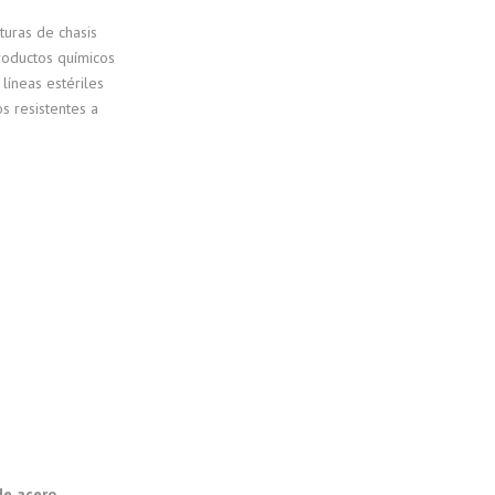
turas de chasis
roductos químicos
líneas estériles
 resistentes a
de acero