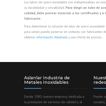
Los tubos de acero inoxidable son indispensables en mu
su durabilidad y versatilidad.
Para elegir un tubo de ace
calidad, debe prestar atención a los certificados y a l
fabricante.
Para determinar la solución de tubo de acero inoxidabl
para usted, puede ponerse en contacto con fabricantes d
obtener
información detallada
y una oferta de precios.
Aslanlar Industria de
Nuest
Metales Inoxidables
redes
Desde 1985, nuestra empresa, dedicada a
Puede se
la prestación de servicios de calidad y al
sociales