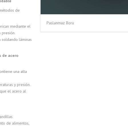
idable
 métodos de
Paslanmaz Boru
rican mediante el
 presión.
n soldando láminas
s de acero
ntiene una alta
raturas y presión.
que el acero al
andillas
to de alimentos,