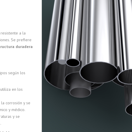
AGITADORES DE POLVO
PRODUCTOS INOXIDABLES
resistente a la
FILTROS
iones. Se prefiere
structura duradera
tipos según los
utiliza en los
 la corrosión y se
ímico y médico.
raturas y se
.