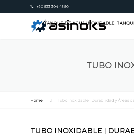
+90 533 304 45 50
TANQUE DE AGUA INOXIDABLE, TANQU
TUBO INOX
Home
Tubo Inoxidable | Durabilidad y Áreas d
TUBO INOXIDABLE | DURA