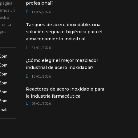
 página
profesional?
arnos un
11/05/2026
estro
 en la
Tanques de acero inoxidable: una
gina
solución segura e higiénica para el
almacenamiento industrial
21/01/2026
 6pm
¿Cómo elegir el mejor mezclador
 6pm
industrial de acero inoxidable?
 6pm
13/01/2026
 6pm
Reactores de acero inoxidable para
 6pm
la industria farmacéutica
12pm
08/01/2026
palı