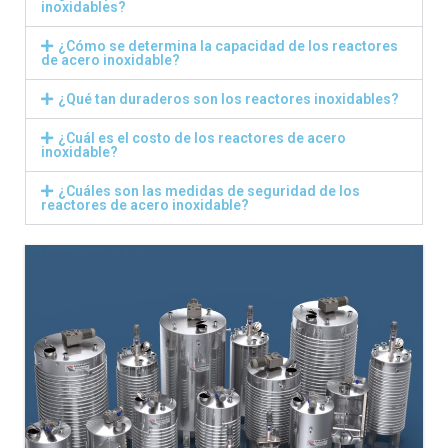
inoxidables?
¿Cómo se determina la capacidad de los reactores
de acero inoxidable?
¿Qué tan duraderos son los reactores inoxidables?
¿Cuál es el costo de los reactores de acero
inoxidable?
¿Cuáles son las medidas de seguridad de los
reactores de acero inoxidable?