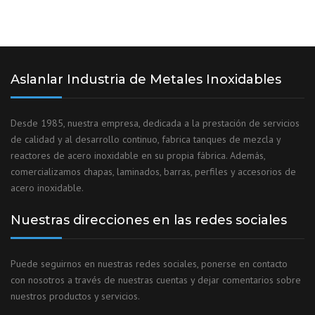
Aslanlar Industria de Metales Inoxidables
Desde 1985, nuestra empresa, dedicada a la prestación de servicios
de calidad y al desarrollo continuo, fabrica tanques de mezcla y
reactores de acero inoxidable en su propia fábrica. Además,
comercializamos chapas, laminados, barras, perfiles y accesorios de
acero inoxidable.
Nuestras direcciones en las redes sociales
Puede seguirnos en nuestras redes sociales, ponerse en contacto
con nosotros a través de nuestras cuentas y dejar comentarios sobre
nuestros productos y servicios.