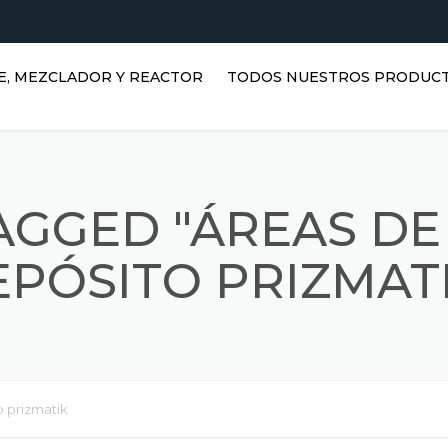
E, MEZCLADOR Y REACTOR
TODOS NUESTROS PRODUC
TANQUES HORIZONTALES DE
AGUA | TANQUES DE ACERO
INOXIDABLE
AGGED "ÁREAS DE
TANQUES VERTICALES DE
ACERO INOXIDABLE |
EPÓSITO PRIZMATI
DEPÓSITOS DE AGUA
VERTICALES
REACTORES INOXIDABLES
DEPÓSITOS PRISMÁTICOS
o prizmatik
MEZCLADORES INOXIDABLES