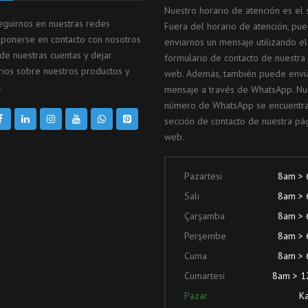
Nuestro horario de atención es el s
guirnos en nuestras redes
Fuera del horario de atención, pu
, ponerse en contacto con nosotros
enviarnos un mensaje utilizando el
 de nuestras cuentas y dejar
formulario de contacto de nuestra
ios sobre nuestros productos y
web. Además, también puede envi
.
mensaje a través de WhatsApp. Nu
número de WhatsApp se encuentra
sección de contacto de nuestra pá
web.
Pazartesi
8am >
Salı
8am >
Çarşamba
8am >
Perşembe
8am >
Cuma
8am >
Cumartesi
8am > 
Pazar
Ka