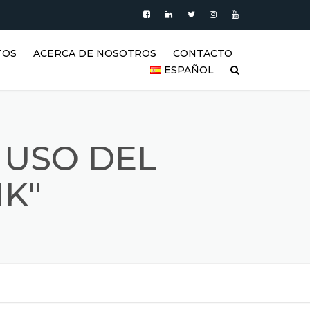
TOS
ACERCA DE NOSOTROS
CONTACTO
ESPAÑOL
PRODUCTOS
العربية
VIDEO
DEUTSCH
 USO DEL
BLOG
ENGLISH
K"
GALERÍA DE TANQUES DE
ACERO INOXIDABLE Y
ESPAÑOL
PRODUCTOS DE ACERO
INOXIDABLE
FRANÇAIS
REFERENCIAS
РУССКИЙ
SSS (PREGUNTAS FRECUENTES)
TÜRKÇE