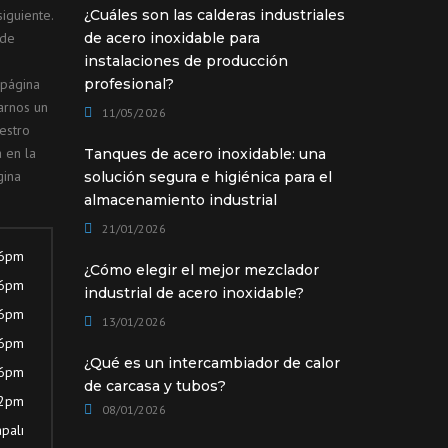
iguiente.
¿Cuáles son las calderas industriales
ede
de acero inoxidable para
instalaciones de producción
 página
profesional?
arnos un
11/05/2026
estro
 en la
Tanques de acero inoxidable: una
gina
solución segura e higiénica para el
almacenamiento industrial
21/01/2026
 6pm
¿Cómo elegir el mejor mezclador
 6pm
industrial de acero inoxidable?
 6pm
13/01/2026
 6pm
¿Qué es un intercambiador de calor
 6pm
de carcasa y tubos?
12pm
08/01/2026
palı