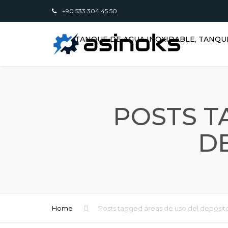
+90 533 304 45 50
TANQUE DE AGUA INOXIDABLE, TANQU
POSTS T
D
Home
Posts tagged áreas de uso del depósit