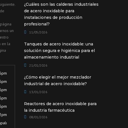
iguiente.
¿Cuáles son las calderas industriales
ede
de acero inoxidable para
instalaciones de producción
 página
profesional?
arnos un
11/05/2026
estro
 en la
Tanques de acero inoxidable: una
gina
solución segura e higiénica para el
almacenamiento industrial
21/01/2026
 6pm
¿Cómo elegir el mejor mezclador
 6pm
industrial de acero inoxidable?
 6pm
13/01/2026
 6pm
Reactores de acero inoxidable para
 6pm
la industria farmacéutica
12pm
08/01/2026
palı