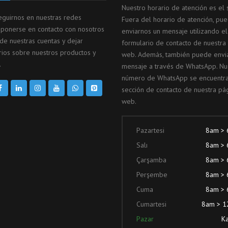
Nuestro horario de atención es el s
guirnos en nuestras redes
Fuera del horario de atención, pu
, ponerse en contacto con nosotros
enviarnos un mensaje utilizando el
 de nuestras cuentas y dejar
formulario de contacto de nuestra
ios sobre nuestros productos y
web. Además, también puede envi
.
mensaje a través de WhatsApp. Nu
número de WhatsApp se encuentra
sección de contacto de nuestra pá
web.
Pazartesi
8am >
Salı
8am >
Çarşamba
8am >
Perşembe
8am >
Cuma
8am >
Cumartesi
8am > 
Pazar
Ka