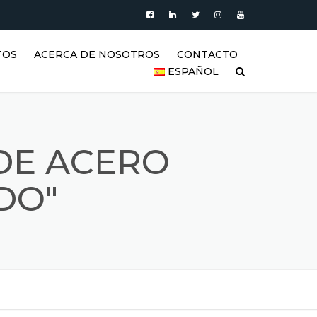
TOS
ACERCA DE NOSOTROS
CONTACTO
ESPAÑOL
PRODUCTOS
العربية
VIDEO
DEUTSCH
DE ACERO
BLOG
ENGLISH
DO"
GALERÍA DE TANQUES DE
ACERO INOXIDABLE Y
ESPAÑOL
PRODUCTOS DE ACERO
INOXIDABLE
FRANÇAIS
REFERENCIAS
РУССКИЙ
SSS (PREGUNTAS FRECUENTES)
TÜRKÇE