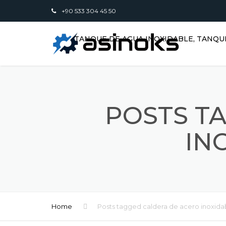
+90 533 304 45 50
TANQUE DE AGUA INOXIDABLE, TANQU
POSTS T
IN
Home
Posts tagged caldera de acero inoxid