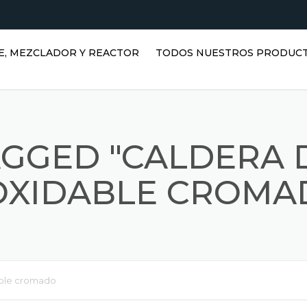
E, MEZCLADOR Y REACTOR
TODOS NUESTROS PRODUC
TANQUES HORIZONTALES DE
AGUA | TANQUES DE ACERO
INOXIDABLE
AGGED "CALDERA 
TANQUES VERTICALES DE
ACERO INOXIDABLE |
OXIDABLE CROMA
DEPÓSITOS DE AGUA
VERTICALES
REACTORES INOXIDABLES
DEPÓSITOS PRISMÁTICOS
able cromado
MEZCLADORES INOXIDABLES