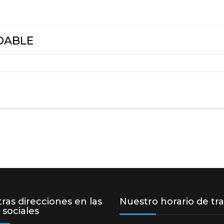
AGITADORES DE POLVO
PRODUCTOS INOXIDABLES
DABLE
FILTROS
ras direcciones en las
Nuestro horario de tr
 sociales