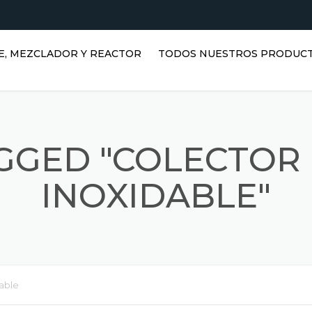
E, MEZCLADOR Y REACTOR
TODOS NUESTROS PRODUC
TANQUES HORIZONTALES DE
AGUA | TANQUES DE ACERO
INOXIDABLE
GGED "COLECTOR
TANQUES VERTICALES DE
ACERO INOXIDABLE |
INOXIDABLE"
DEPÓSITOS DE AGUA
VERTICALES
REACTORES INOXIDABLES
DEPÓSITOS PRISMÁTICOS
able
MEZCLADORES INOXIDABLES