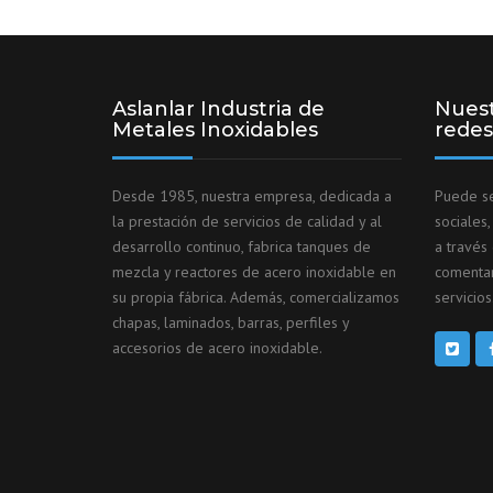
Aslanlar Industria de
Nuest
Metales Inoxidables
redes
Desde 1985, nuestra empresa, dedicada a
Puede se
la prestación de servicios de calidad y al
sociales
desarrollo continuo, fabrica tanques de
a través
mezcla y reactores de acero inoxidable en
comentar
su propia fábrica. Además, comercializamos
servicios
chapas, laminados, barras, perfiles y
accesorios de acero inoxidable.