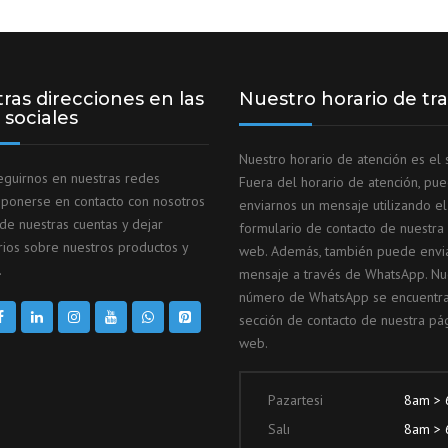
ras direcciones en las
Nuestro horario de tr
 sociales
Nuestro horario de atención es el s
guirnos en nuestras redes
Fuera del horario de atención, pu
, ponerse en contacto con nosotros
enviarnos un mensaje utilizando el
 de nuestras cuentas y dejar
formulario de contacto de nuestra
ios sobre nuestros productos y
web. Además, también puede envi
.
mensaje a través de WhatsApp. Nu
número de WhatsApp se encuentra
sección de contacto de nuestra pá
web.
Pazartesi
8am >
Salı
8am >