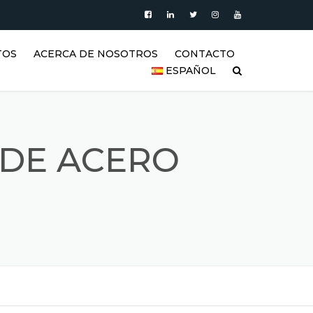
TOS
ACERCA DE NOSOTROS
CONTACTO
ESPAÑOL
PRODUCTOS
العربية
VIDEO
DEUTSCH
 DE ACERO
BLOG
ENGLISH
GALERÍA DE TANQUES DE
ACERO INOXIDABLE Y
ESPAÑOL
PRODUCTOS DE ACERO
INOXIDABLE
FRANÇAIS
REFERENCIAS
РУССКИЙ
SSS (PREGUNTAS FRECUENTES)
TÜRKÇE