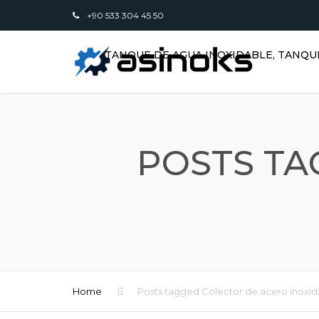
+90 533 304 45 50
TANQUE DE AGUA INOXIDABLE, TANQU
POSTS TA
Home
Posts tagged Colector de acero inoxid