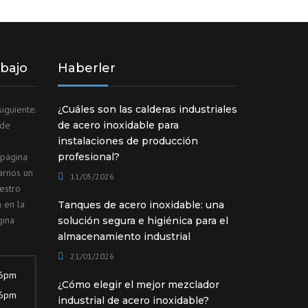
abajo
Haberler
iguiente.
¿Cuáles son las calderas industriales
ede
de acero inoxidable para
instalaciones de producción
 página
profesional?
arnos un
11/05/2026
estro
 en la
Tanques de acero inoxidable: una
gina
solución segura e higiénica para el
almacenamiento industrial
21/01/2026
 6pm
¿Cómo elegir el mejor mezclador
 6pm
industrial de acero inoxidable?