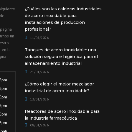
iguiente.
¿Cuáles son las calderas industriales
ede
de acero inoxidable para
instalaciones de producción
 página
profesional?
arnos un
11/05/2026
estro
 en la
Tanques de acero inoxidable: una
gina
solución segura e higiénica para el
almacenamiento industrial
21/01/2026
 6pm
¿Cómo elegir el mejor mezclador
 6pm
industrial de acero inoxidable?
 6pm
13/01/2026
 6pm
Reactores de acero inoxidable para
 6pm
la industria farmacéutica
12pm
08/01/2026
palı