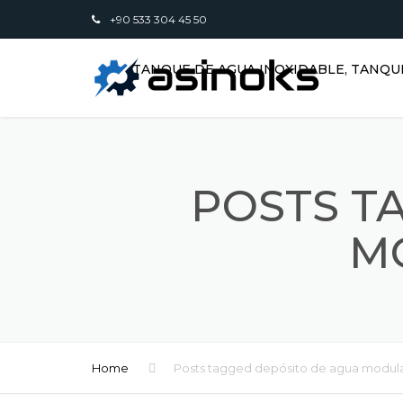
+90 533 304 45 50
TANQUE DE AGUA INOXIDABLE, TANQU
POSTS T
M
Home
Posts tagged depósito de agua modul