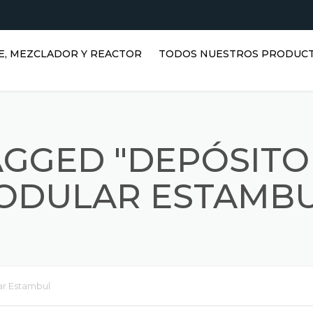
E, MEZCLADOR Y REACTOR
TODOS NUESTROS PRODUC
TANQUES HORIZONTALES DE
AGUA | TANQUES DE ACERO
INOXIDABLE
AGGED "DEPÓSITO
TANQUES VERTICALES DE
ACERO INOXIDABLE |
ODULAR ESTAMBU
DEPÓSITOS DE AGUA
VERTICALES
REACTORES INOXIDABLES
DEPÓSITOS PRISMÁTICOS
ar Estambul
MEZCLADORES INOXIDABLES