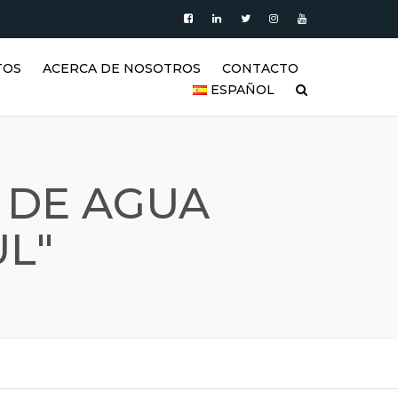
TOS
ACERCA DE NOSOTROS
CONTACTO
ESPAÑOL
PRODUCTOS
العربية
VIDEO
DEUTSCH
 DE AGUA
BLOG
ENGLISH
L"
GALERÍA DE TANQUES DE
ACERO INOXIDABLE Y
ESPAÑOL
PRODUCTOS DE ACERO
INOXIDABLE
FRANÇAIS
REFERENCIAS
РУССКИЙ
SSS (PREGUNTAS FRECUENTES)
TÜRKÇE