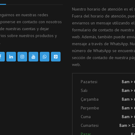
Nuestro horario de atención es el s
guirnos en nuestras redes
Fuera del horario de atención, pu
, ponerse en contacto con nosotros
enviarnos un mensaje utilizando el
 de nuestras cuentas y dejar
formulario de contacto de nuestra
ios sobre nuestros productos y
web. Además, también puede envi
.
mensaje a través de WhatsApp. Nu
número de WhatsApp se encuentra
sección de contacto de nuestra pá
web.
Pazartesi
8am >
Salı
8am >
Çarşamba
8am >
Perşembe
8am >
Cuma
8am >
Cumartesi
8am > 
Pazar
Ka