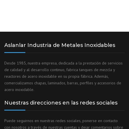
Aslanlar Industria de Metales Inoxidables
Desde 1985, nuestra empresa, dedicada a la prestación de servicios
de calidad y al desarrollo continuo, fabrica tanques de mezcla y
reactores de acero inoxidable en su propia fábrica. Además,
comercializamos chapas, laminados, barras, perfiles y accesorios de
acero inoxidable.
Nuestras direcciones en las redes sociales
Puede seguirnos en nuestras redes sociales, ponerse en contacto
con nosotros a través de nuestras cuentas y dejar comentarios sobre