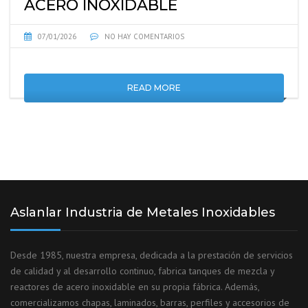
ACERO INOXIDABLE
07/01/2026
NO HAY COMENTARIOS
READ MORE
Aslanlar Industria de Metales Inoxidables
Desde 1985, nuestra empresa, dedicada a la prestación de servicios
de calidad y al desarrollo continuo, fabrica tanques de mezcla y
reactores de acero inoxidable en su propia fábrica. Además,
comercializamos chapas, laminados, barras, perfiles y accesorios de